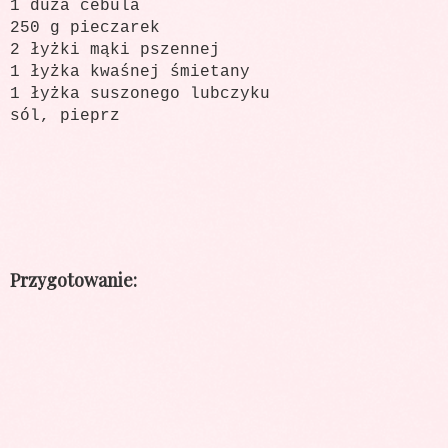
1 duża cebula
250 g pieczarek
2 łyżki mąki pszennej
1 łyżka kwaśnej śmietany
1 łyżka suszonego lubczyku
sól, pieprz
Przygotowanie: