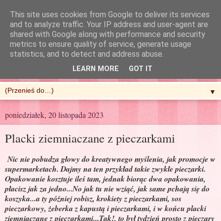
This site uses cookies from Google to deliver its services
and to analyze traffic. Your IP address and user-agent are
shared with Google along with performance and security
metrics to ensure quality of service, generate usage
R'n'G Kitchen
statistics, and to detect and address abuse.
LEARN MORE
GOT IT
▼
poniedziałek, 20 listopada 2023
Placki ziemniaczane z pieczarkami
Nic nie pobudza głowy do kreatywnego myślenia, jak promocje w
supermarketach. Dajmy na ten przykład takie zwykłe pieczarki.
Opakowanie kosztuje ileś tam, jednak biorąc dwa opakowania,
płacisz jak za jedno...No jak tu nie wziąć, jak same pchają się do
koszyka...a ty później robisz, krokiety z pieczarkami, sos
pieczarkowy, żeberka z kapustą i pieczarkami, i w końcu placki
ziemniaczane z pieczarkami...Tak!, to był tydzień prosto z pieczary