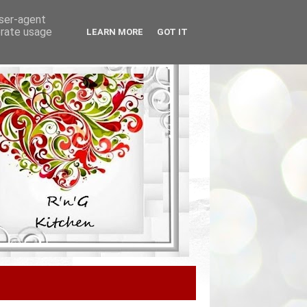
user-agent
erate usage
LEARN MORE
GOT IT