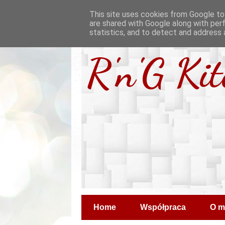
This site uses cookies from Google to 
are shared with Google along with per
statistics, and to detect and address 
R'n'G Ki
Home
Współpraca
O m