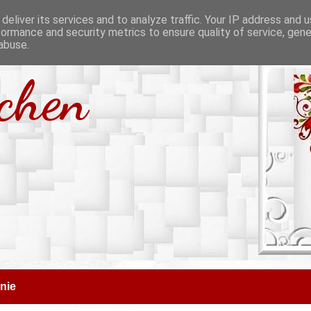
deliver its services and to analyze traffic. Your IP address and 
formance and security metrics to ensure quality of service, gen
abuse.
tchen
nie