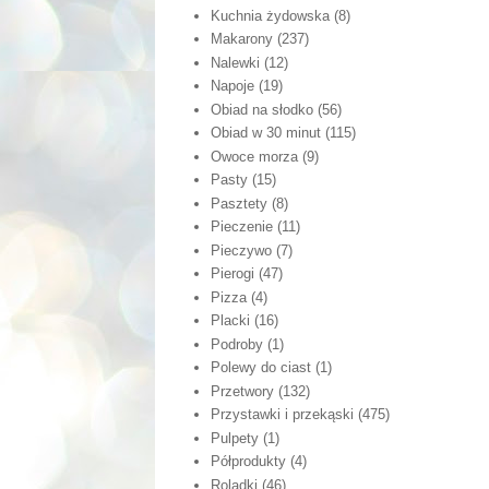
Kuchnia żydowska
(8)
Makarony
(237)
Nalewki
(12)
Napoje
(19)
Obiad na słodko
(56)
Obiad w 30 minut
(115)
Owoce morza
(9)
Pasty
(15)
Pasztety
(8)
Pieczenie
(11)
Pieczywo
(7)
Pierogi
(47)
Pizza
(4)
Placki
(16)
Podroby
(1)
Polewy do ciast
(1)
Przetwory
(132)
Przystawki i przekąski
(475)
Pulpety
(1)
Półprodukty
(4)
Roladki
(46)