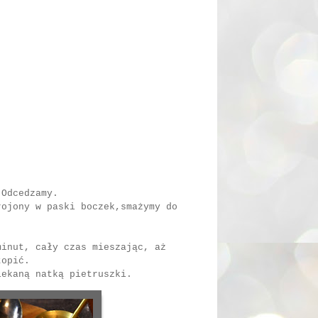
 Odcedzamy.
rojony w paski boczek,smażymy do
minut, cały czas mieszając, aż
topić.
iekaną natką pietruszki.