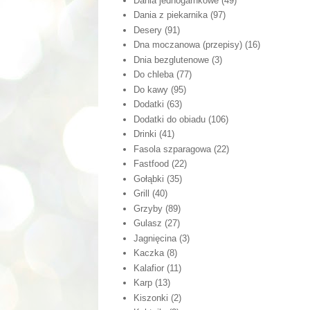
Dania jednogarnkowe
(49)
Dania z piekarnika
(97)
Desery
(91)
Dna moczanowa (przepisy)
(16)
Dnia bezglutenowe
(3)
Do chleba
(77)
Do kawy
(95)
Dodatki
(63)
Dodatki do obiadu
(106)
Drinki
(41)
Fasola szparagowa
(22)
Fastfood
(22)
Gołąbki
(35)
Grill
(40)
Grzyby
(89)
Gulasz
(27)
Jagnięcina
(3)
Kaczka
(8)
Kalafior
(11)
Karp
(13)
Kiszonki
(2)