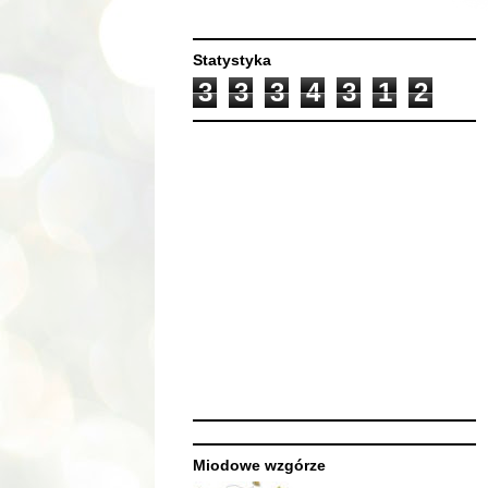
Statystyka
3
3
3
4
3
1
2
Miodowe wzgórze