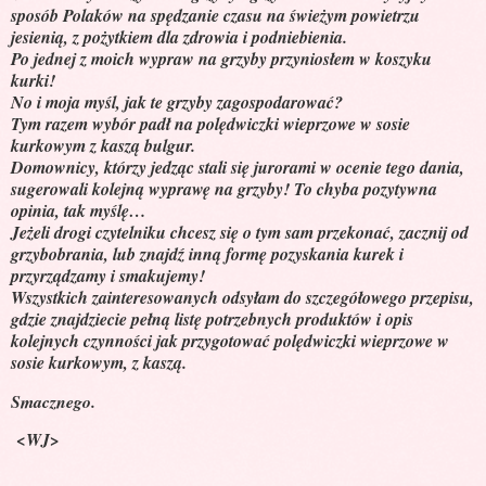
sposób Polaków na spędzanie czasu na świeżym powietrzu
jesienią, z pożytkiem dla zdrowia i podniebienia.
Po jednej z moich wypraw na grzyby przyniosłem w koszyku
kurki!
No i moja myśl, jak te grzyby zagospodarować?
Tym razem wybór padł na polędwiczki wieprzowe w sosie
kurkowym z kaszą bulgur.
Domownicy, którzy jedząc stali się jurorami w ocenie tego dania,
sugerowali kolejną wyprawę na grzyby! To chyba pozytywna
opinia, tak myślę…
Jeżeli drogi czytelniku chcesz się o tym sam przekonać, zacznij od
grzybobrania, lub znajdź inną formę pozyskania kurek i
przyrządzamy i smakujemy!
Wszystkich zainteresowanych odsyłam do szczegółowego przepisu,
gdzie znajdziecie pełną listę potrzebnych produktów i opis
kolejnych czynności jak przygotować polędwiczki wieprzowe w
sosie kurkowym, z kaszą.
Smacznego.
<WJ>