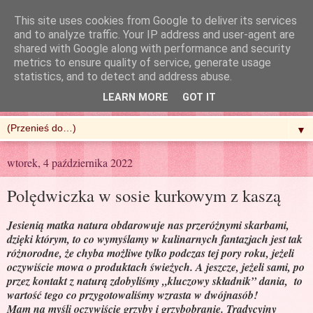
This site uses cookies from Google to deliver its services
and to analyze traffic. Your IP address and user-agent are
shared with Google along with performance and security
metrics to ensure quality of service, generate usage
R'n'G Kitchen
statistics, and to detect and address abuse.
LEARN MORE
GOT IT
▼
wtorek, 4 października 2022
Polędwiczka w sosie kurkowym z kaszą
Jesienią matka natura obdarowuje nas przeróżnymi skarbami,
dzięki którym, to co wymyślamy w kulinarnych fantazjach jest tak
różnorodne, że chyba możliwe tylko podczas tej pory roku, jeżeli
oczywiście mowa o produktach świeżych. A jeszcze, jeżeli sami, po
przez kontakt z naturą zdobyliśmy „kluczowy składnik” dania,
to
wartość tego co przygotowaliśmy wzrasta w dwójnasób!
Mam na myśli oczywiście grzyby i grzybobranie. Tradycyjny