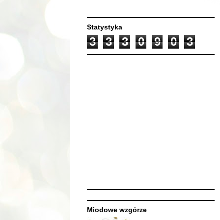
Statystyka
3
3
3
0
9
0
3
Miodowe wzgórze