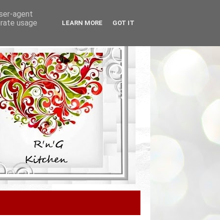
user-agent
erate usage
LEARN MORE
GOT IT