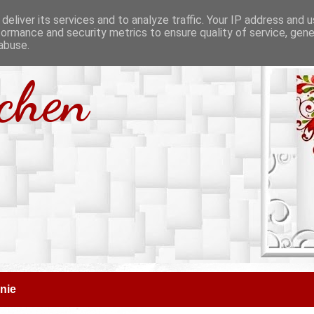
deliver its services and to analyze traffic. Your IP address and 
formance and security metrics to ensure quality of service, gen
abuse.
tchen
nie