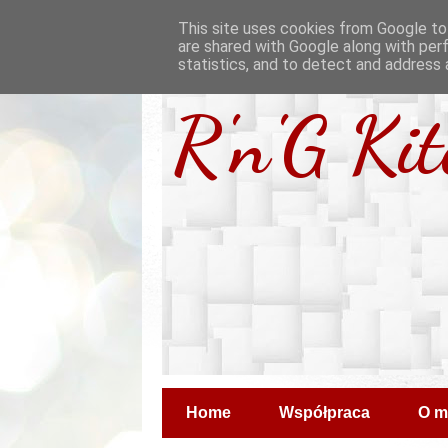
This site uses cookies from Google to 
are shared with Google along with per
statistics, and to detect and address 
R'n'G Ki
Home
Współpraca
O m