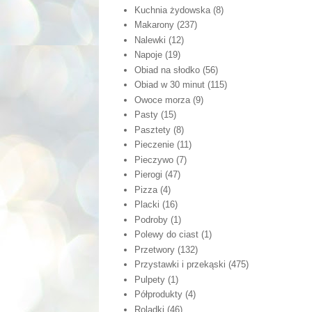
Kuchnia żydowska
(8)
Makarony
(237)
Nalewki
(12)
Napoje
(19)
Obiad na słodko
(56)
Obiad w 30 minut
(115)
Owoce morza
(9)
Pasty
(15)
Pasztety
(8)
Pieczenie
(11)
Pieczywo
(7)
Pierogi
(47)
Pizza
(4)
Placki
(16)
Podroby
(1)
Polewy do ciast
(1)
Przetwory
(132)
Przystawki i przekąski
(475)
Pulpety
(1)
Półprodukty
(4)
Roladki
(46)