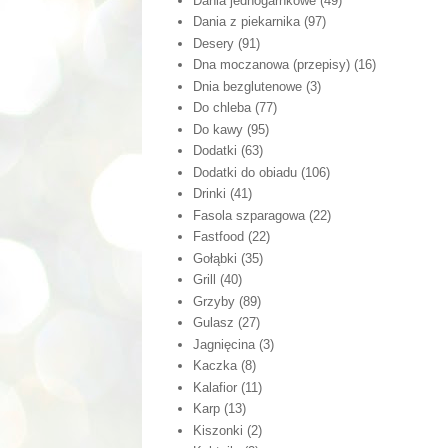
Dania jednogarnkowe
(49)
Dania z piekarnika
(97)
Desery
(91)
Dna moczanowa (przepisy)
(16)
Dnia bezglutenowe
(3)
Do chleba
(77)
Do kawy
(95)
Dodatki
(63)
Dodatki do obiadu
(106)
Drinki
(41)
Fasola szparagowa
(22)
Fastfood
(22)
Gołąbki
(35)
Grill
(40)
Grzyby
(89)
Gulasz
(27)
Jagnięcina
(3)
Kaczka
(8)
Kalafior
(11)
Karp
(13)
Kiszonki
(2)