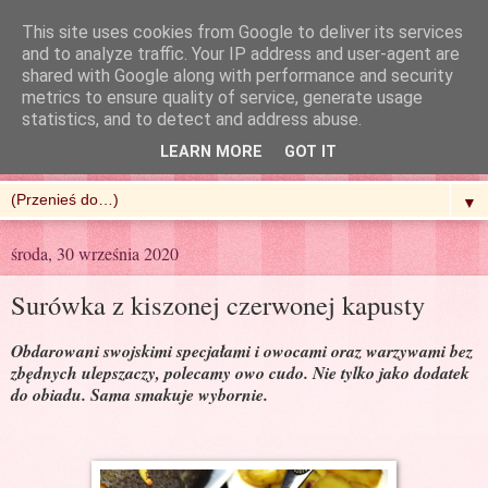
This site uses cookies from Google to deliver its services
and to analyze traffic. Your IP address and user-agent are
shared with Google along with performance and security
metrics to ensure quality of service, generate usage
R'n'G Kitchen
statistics, and to detect and address abuse.
LEARN MORE
GOT IT
▼
środa, 30 września 2020
Surówka z kiszonej czerwonej kapusty
Obdarowani swojskimi specjałami i owocami oraz warzywami bez
zbędnych ulepszaczy, polecamy owo cudo. Nie tylko jako dodatek
do obiadu. Sama smakuje wybornie.