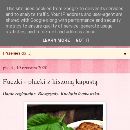
This site uses cookies from Google to deliver its services
and to analyze traffic. Your IP address and user-agent are
shared with Google along with performance and security
metrics to ensure quality of service, generate usage
R'n'G Kitchen
statistics, and to detect and address abuse.
LEARN MORE
GOT IT
▼
piątek, 19 czerwca 2020
Fuczki - placki z kiszoną kapustą
Danie regionalne. Bieszczady. Kuchnia łemkowska.