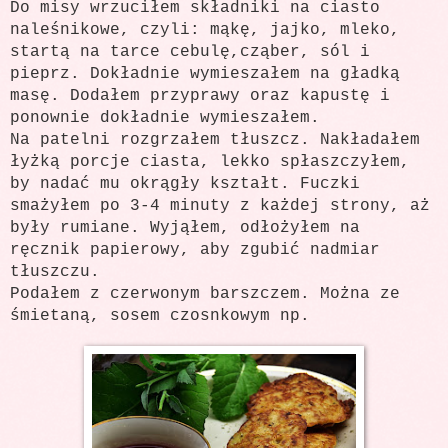
Do misy wrzuciłem składniki na ciasto
naleśnikowe, czyli: mąkę, jajko, mleko,
startą na tarce cebulę,cząber, sól i
pieprz. Dokładnie wymieszałem na gładką
masę. Dodałem przyprawy oraz kapustę i
ponownie dokładnie wymieszałem.
Na patelni rozgrzałem tłuszcz. Nakładałem
łyżką porcje ciasta, lekko spłaszczyłem,
by nadać mu okrągły kształt. Fuczki
smażyłem po 3-4 minuty z każdej strony, aż
były rumiane. Wyjąłem, odłożyłem na
ręcznik papierowy, aby zgubić nadmiar
tłuszczu.
Podałem z czerwonym barszczem. Można ze
śmietaną, sosem czosnkowym np.