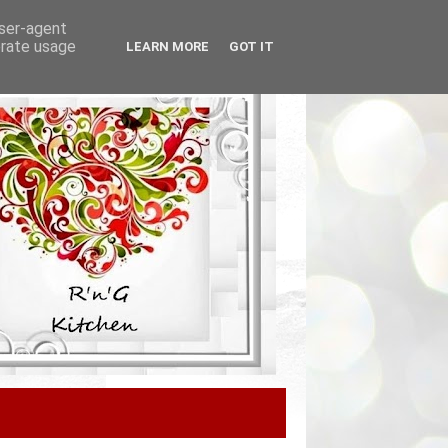
user-agent
erate usage
LEARN MORE
GOT IT