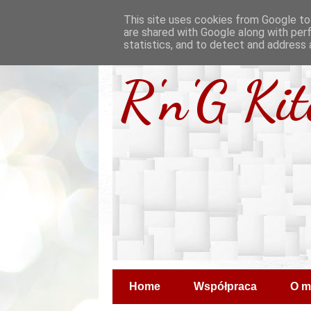
This site uses cookies from Google to 
are shared with Google along with per
statistics, and to detect and address 
R'n'G Ki
Home
Współpraca
O m