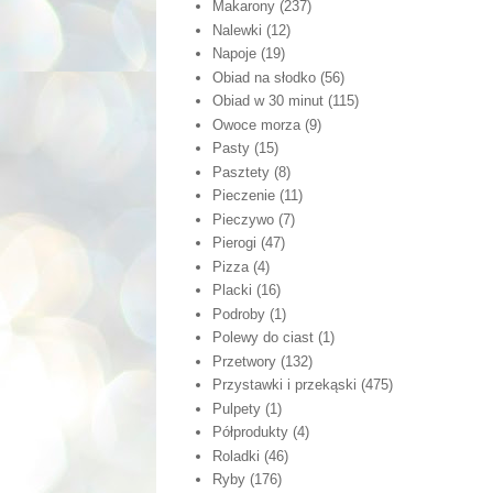
Makarony
(237)
Nalewki
(12)
Napoje
(19)
Obiad na słodko
(56)
Obiad w 30 minut
(115)
Owoce morza
(9)
Pasty
(15)
Pasztety
(8)
Pieczenie
(11)
Pieczywo
(7)
Pierogi
(47)
Pizza
(4)
Placki
(16)
Podroby
(1)
Polewy do ciast
(1)
Przetwory
(132)
Przystawki i przekąski
(475)
Pulpety
(1)
Półprodukty
(4)
Roladki
(46)
Ryby
(176)