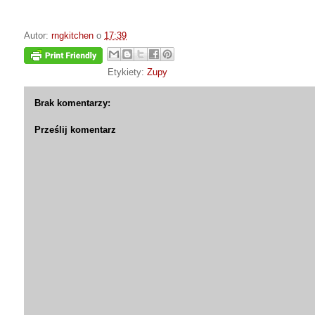
Autor:
rngkitchen
o
17:39
Etykiety:
Zupy
Brak komentarzy:
Prześlij komentarz