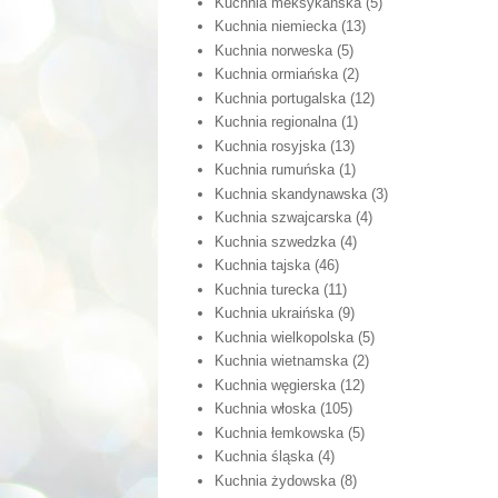
Kuchnia meksykańska
(5)
Kuchnia niemiecka
(13)
Kuchnia norweska
(5)
Kuchnia ormiańska
(2)
Kuchnia portugalska
(12)
Kuchnia regionalna
(1)
Kuchnia rosyjska
(13)
Kuchnia rumuńska
(1)
Kuchnia skandynawska
(3)
Kuchnia szwajcarska
(4)
Kuchnia szwedzka
(4)
Kuchnia tajska
(46)
Kuchnia turecka
(11)
Kuchnia ukraińska
(9)
Kuchnia wielkopolska
(5)
Kuchnia wietnamska
(2)
Kuchnia węgierska
(12)
Kuchnia włoska
(105)
Kuchnia łemkowska
(5)
Kuchnia śląska
(4)
Kuchnia żydowska
(8)