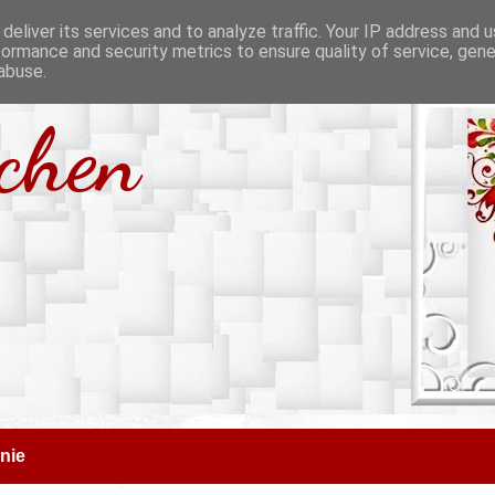
deliver its services and to analyze traffic. Your IP address and 
formance and security metrics to ensure quality of service, gen
abuse.
tchen
nie