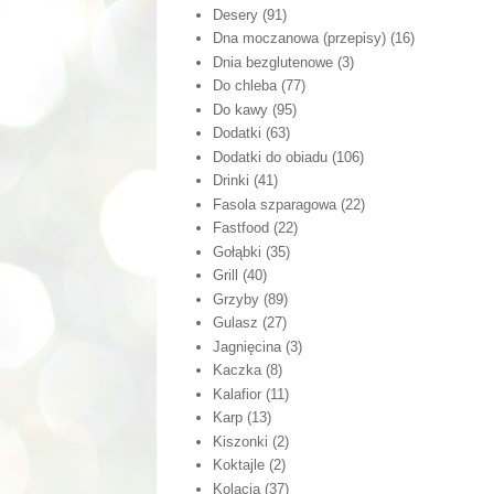
Desery
(91)
Dna moczanowa (przepisy)
(16)
Dnia bezglutenowe
(3)
Do chleba
(77)
Do kawy
(95)
Dodatki
(63)
Dodatki do obiadu
(106)
Drinki
(41)
Fasola szparagowa
(22)
Fastfood
(22)
Gołąbki
(35)
Grill
(40)
Grzyby
(89)
Gulasz
(27)
Jagnięcina
(3)
Kaczka
(8)
Kalafior
(11)
Karp
(13)
Kiszonki
(2)
Koktajle
(2)
Kolacja
(37)