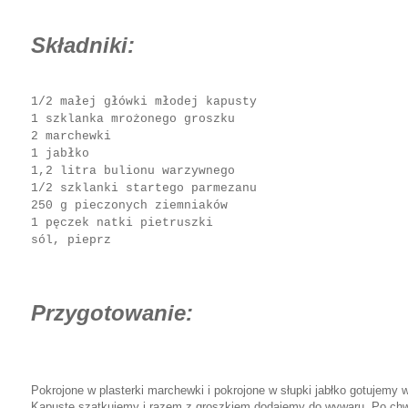
Składniki:
1/2 małej główki młodej kapusty
1 szklanka mrożonego groszku
2 marchewki
1 jabłko
1,2 litra bulionu warzywnego
1/2 szklanki startego parmezanu
250 g pieczonych ziemniaków
1 pęczek natki pietruszki
sól, pieprz
Przygotowanie:
Pokrojone w plasterki marchewki i pokrojone w słupki jabłko gotujemy
Kapustę szatkujemy i razem z groszkiem dodajemy do wywaru. Po chwi