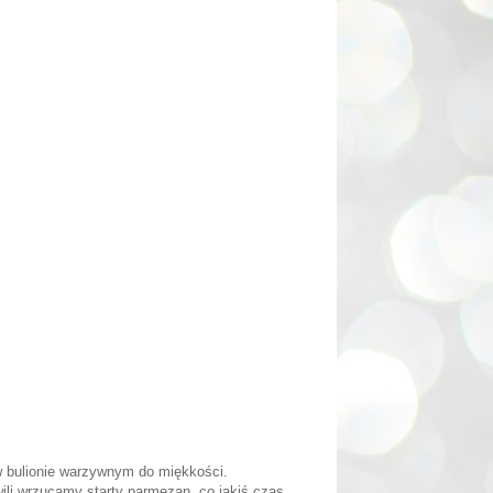
 w bulionie warzywnym do miękkości.
li wrzucamy starty parmezan, co jakiś czas