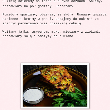
Cukinię ścieramy na tarce o dużych oczkach. Solimy,
odstawiamy na pół godziny. Odcedzamy.
Pomidory sparzamy, obieramy ze skóry. Usuwamy gniazda
nasienne i kroimy w paski. Dodajemy do cukinii ze
startym parmezanem oraz posiekaną cebulą.
Wbijamy jajka, wsypujemy mąkę, mieszamy z ziołami,
doprawiamy solą i smażymy na rumiano.