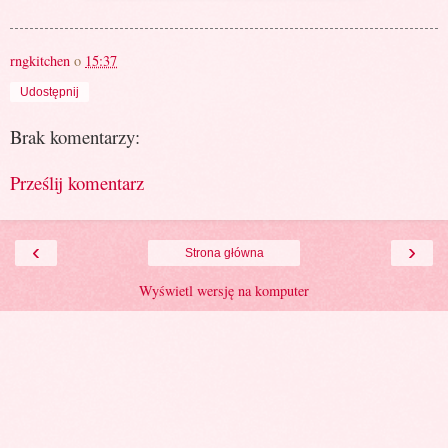
rngkitchen
o
15:37
Udostępnij
Brak komentarzy:
Prześlij komentarz
‹
›
Strona główna
Wyświetl wersję na komputer