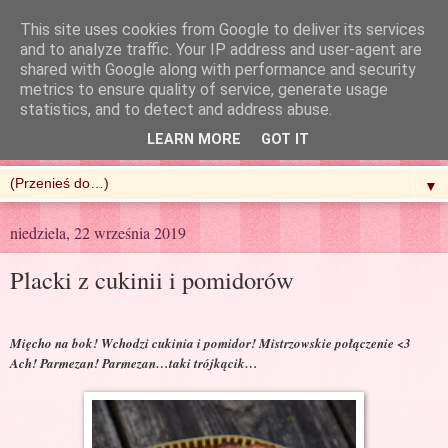
This site uses cookies from Google to deliver its services
and to analyze traffic. Your IP address and user-agent are
shared with Google along with performance and security
metrics to ensure quality of service, generate usage
R'n'G Kitchen
statistics, and to detect and address abuse.
LEARN MORE
GOT IT
▼
niedziela, 22 września 2019
Placki z cukinii i pomidorów
Mięcho na bok! Wchodzi cukinia i pomidor! Mistrzowskie połączenie <3
Ach! Parmezan! Parmezan…taki trójkącik…