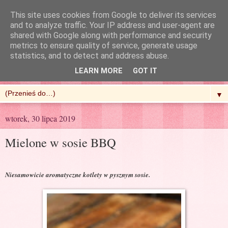
This site uses cookies from Google to deliver its services
and to analyze traffic. Your IP address and user-agent are
shared with Google along with performance and security
metrics to ensure quality of service, generate usage
R'n'G Kitchen
statistics, and to detect and address abuse.
LEARN MORE
GOT IT
▼
wtorek, 30 lipca 2019
Mielone w sosie BBQ
Niesamowicie aromatyczne kotlety w pysznym sosie.