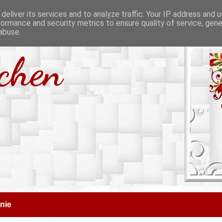
deliver its services and to analyze traffic. Your IP address and 
formance and security metrics to ensure quality of service, gen
abuse.
tchen
nie