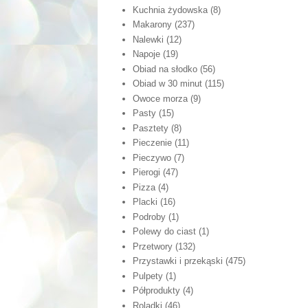
Kuchnia żydowska
(8)
Makarony
(237)
Nalewki
(12)
Napoje
(19)
Obiad na słodko
(56)
Obiad w 30 minut
(115)
Owoce morza
(9)
Pasty
(15)
Pasztety
(8)
Pieczenie
(11)
Pieczywo
(7)
Pierogi
(47)
Pizza
(4)
Placki
(16)
Podroby
(1)
Polewy do ciast
(1)
Przetwory
(132)
Przystawki i przekąski
(475)
Pulpety
(1)
Półprodukty
(4)
Roladki
(46)