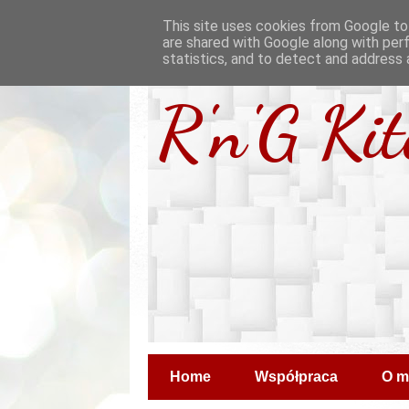
This site uses cookies from Google to 
are shared with Google along with per
statistics, and to detect and address 
R'n'G Ki
Home
Współpraca
O m