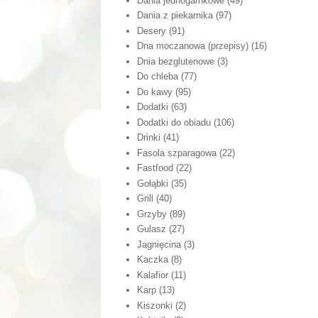
Dania jednogarnkowe
(49)
Dania z piekarnika
(97)
Desery
(91)
Dna moczanowa (przepisy)
(16)
Dnia bezglutenowe
(3)
Do chleba
(77)
Do kawy
(95)
Dodatki
(63)
Dodatki do obiadu
(106)
Drinki
(41)
Fasola szparagowa
(22)
Fastfood
(22)
Gołąbki
(35)
Grill
(40)
Grzyby
(89)
Gulasz
(27)
Jagnięcina
(3)
Kaczka
(8)
Kalafior
(11)
Karp
(13)
Kiszonki
(2)