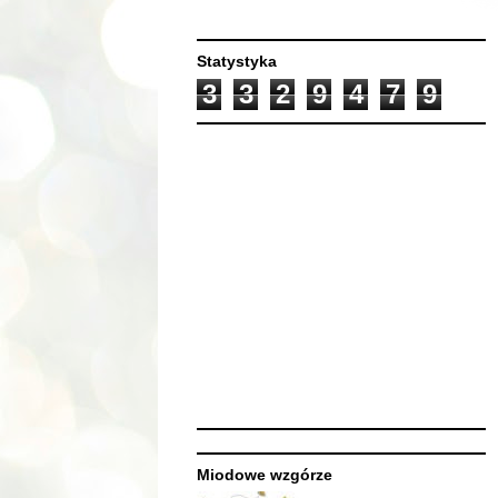
Statystyka
3
3
2
9
4
7
9
Miodowe wzgórze