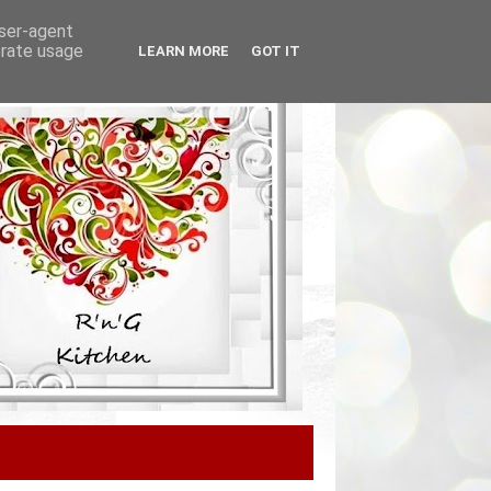
user-agent
erate usage
LEARN MORE
GOT IT