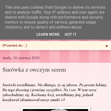
This site uses cookies from Google to deliver its services
and to analyze traffic. Your IP address and user-agent are
shared with Google along with performance and security
metrics to ensure quality of service, generate usage
R'n'G Kitchen
statistics, and to detect and address abuse.
LEARN MORE
GOT IT
▼
środa, 19 czerwca 2019
Surówka z owczym serem
Surówki uwielbiamy. Nie dlatego, że są zdrowe. Po prostu lubimy.
Do tego dressing i jesteśmy szczęśliwi. No i ser. W tym serze
zakochaliśmy się. Kochamy kozi, uwielbiamy fetę, jednak
kaszkawal zdominował nasze smaki <3