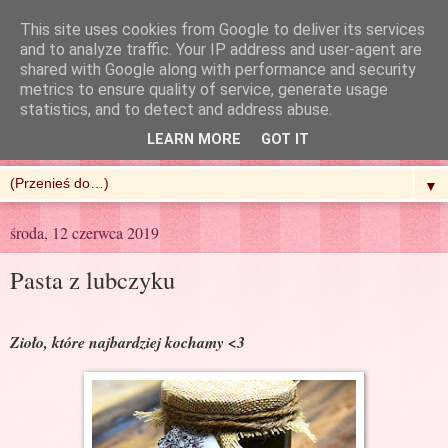
This site uses cookies from Google to deliver its services
and to analyze traffic. Your IP address and user-agent are
shared with Google along with performance and security
metrics to ensure quality of service, generate usage
R'n'G Kitchen
statistics, and to detect and address abuse.
LEARN MORE
GOT IT
▼
środa, 12 czerwca 2019
Pasta z lubczyku
Zioło, które najbardziej kochamy <3