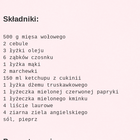
Składniki:
500 g mięsa wołowego
2 cebule
3 łyżki oleju
6 ząbków czosnku
1 łyżka mąki
2 marchewki
150 ml ketchupu z cukinii
1 łyżka dżemu truskawkowego
1 łyżeczka mielonej czerwonej papryki
1 łyżeczka mielonego kminku
4 liście laurowe
4 ziarna ziela angielskiego
sól, pieprz