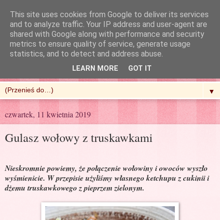
This site uses cookies from Google to deliver its services
and to analyze traffic. Your IP address and user-agent are
shared with Google along with performance and security
metrics to ensure quality of service, generate usage
R'n'G Kitchen
statistics, and to detect and address abuse.
LEARN MORE
GOT IT
▼
czwartek, 11 kwietnia 2019
Gulasz wołowy z truskawkami
Nieskromnie powiemy, że połączenie wołowiny i owoców wyszło
wyśmienicie. W przepisie użyliśmy własnego ketchupu z cukinii i
dżemu truskawkowego z pieprzem zielonym.