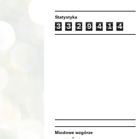
Statystyka
3
3
2
9
4
1
4
Miodowe wzgórze