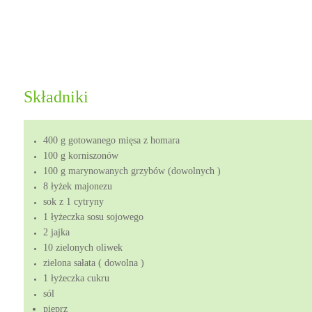
Składniki
400 g gotowanego mięsa z homara
100 g korniszonów
100 g marynowanych grzybów (dowolnych )
8 łyżek majonezu
sok z 1 cytryny
1 łyżeczka sosu sojowego
2 jajka
10 zielonych oliwek
zielona sałata ( dowolna )
1 łyżeczka cukru
sól
pieprz