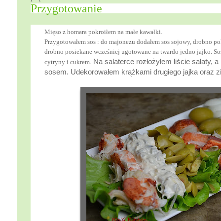
Przygotowanie
Mięso z homara pokroiłem na małe kawałki.
Przygotowałem sos : do majonezu dodałem sos sojowy, drobno po
drobno posiekane wcześniej ugotowane na twardo jedno jajko. Sos
Na salaterce rozłożyłem liście sałaty, 
cytryny i cukrem.
sosem. Udekorowałem krążkami drugiego jajka oraz zi