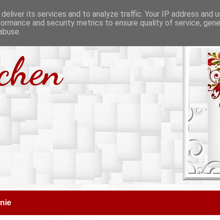
deliver its services and to analyze traffic. Your IP address and 
formance and security metrics to ensure quality of service, gen
abuse.
tchen
nie