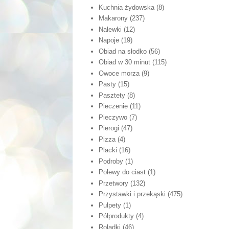
Kuchnia żydowska
(8)
Makarony
(237)
Nalewki
(12)
Napoje
(19)
Obiad na słodko
(56)
Obiad w 30 minut
(115)
Owoce morza
(9)
Pasty
(15)
Pasztety
(8)
Pieczenie
(11)
Pieczywo
(7)
Pierogi
(47)
Pizza
(4)
Placki
(16)
Podroby
(1)
Polewy do ciast
(1)
Przetwory
(132)
Przystawki i przekąski
(475)
Pulpety
(1)
Półprodukty
(4)
Roladki
(46)