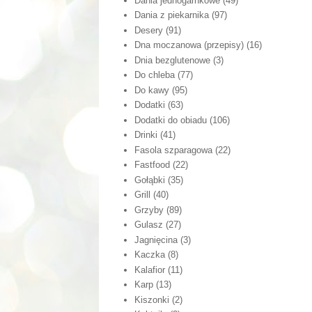
Dania jednogarnkowe
(49)
Dania z piekarnika
(97)
Desery
(91)
Dna moczanowa (przepisy)
(16)
Dnia bezglutenowe
(3)
Do chleba
(77)
Do kawy
(95)
Dodatki
(63)
Dodatki do obiadu
(106)
Drinki
(41)
Fasola szparagowa
(22)
Fastfood
(22)
Gołąbki
(35)
Grill
(40)
Grzyby
(89)
Gulasz
(27)
Jagnięcina
(3)
Kaczka
(8)
Kalafior
(11)
Karp
(13)
Kiszonki
(2)