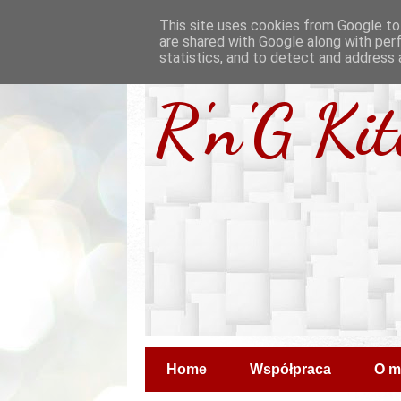
This site uses cookies from Google to 
are shared with Google along with per
statistics, and to detect and address 
R'n'G Ki
Home
Współpraca
O m