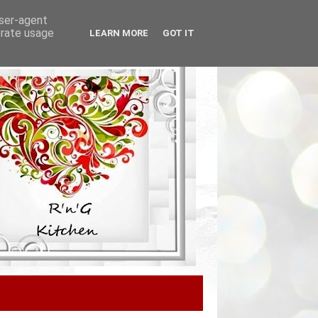
user-agent
erate usage
LEARN MORE
GOT IT