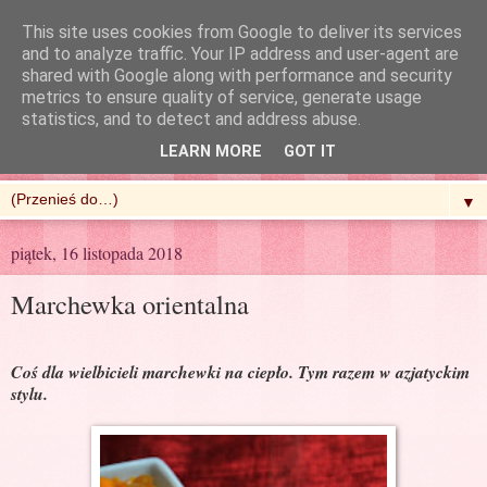
This site uses cookies from Google to deliver its services
and to analyze traffic. Your IP address and user-agent are
shared with Google along with performance and security
metrics to ensure quality of service, generate usage
R'n'G Kitchen
statistics, and to detect and address abuse.
LEARN MORE
GOT IT
▼
piątek, 16 listopada 2018
Marchewka orientalna
Coś dla wielbicieli marchewki na ciepło. Tym razem w azjatyckim
stylu.