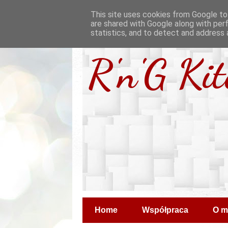
This site uses cookies from Google to 
are shared with Google along with per
statistics, and to detect and address 
R'n'G Ki
Home
Współpraca
O m