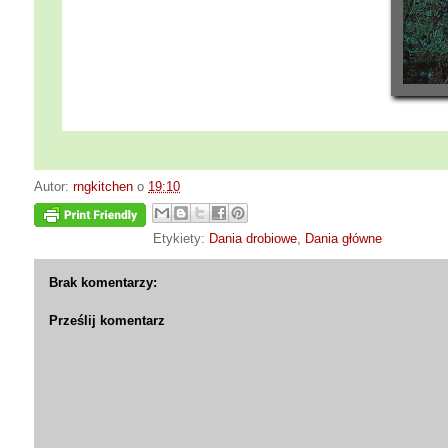
Autor:
rngkitchen
o
19:10
Etykiety:
Dania drobiowe
,
Dania główne
Brak komentarzy:
Prześlij komentarz