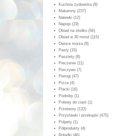
Kuchnia żydowska
(8)
Makarony
(237)
Nalewki
(12)
Napoje
(19)
Obiad na słodko
(56)
Obiad w 30 minut
(115)
Owoce morza
(9)
Pasty
(15)
Pasztety
(8)
Pieczenie
(11)
Pieczywo
(7)
Pierogi
(47)
Pizza
(4)
Placki
(16)
Podroby
(1)
Polewy do ciast
(1)
Przetwory
(132)
Przystawki i przekąski
(475)
Pulpety
(1)
Półprodukty
(4)
Roladki
(46)