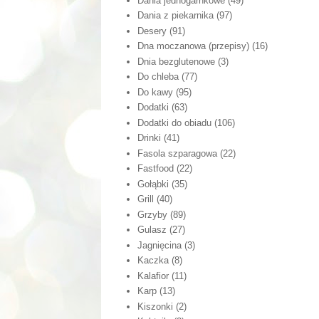
Dania jednogarnkowe
(49)
Dania z piekarnika
(97)
Desery
(91)
Dna moczanowa (przepisy)
(16)
Dnia bezglutenowe
(3)
Do chleba
(77)
Do kawy
(95)
Dodatki
(63)
Dodatki do obiadu
(106)
Drinki
(41)
Fasola szparagowa
(22)
Fastfood
(22)
Gołąbki
(35)
Grill
(40)
Grzyby
(89)
Gulasz
(27)
Jagnięcina
(3)
Kaczka
(8)
Kalafior
(11)
Karp
(13)
Kiszonki
(2)