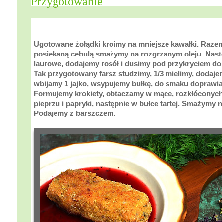
Przygotowanie
Ugotowane żołądki kroimy na mniejsze kawałki. Razem
posiekaną cebulą smażymy na rozgrzanym oleju. Nastę
laurowe, dodajemy rosół i dusimy pod przykryciem do
Tak przygotowany farsz studzimy, 1/3 mielimy, dodaj
wbijamy 1 jajko, wsypujemy bułkę, do smaku doprawia
Formujemy krokiety, obtaczamy w mące, rozkłóconych 
pieprzu i papryki, następnie w bułce tartej. Smażymy 
Podajemy z barszczem.