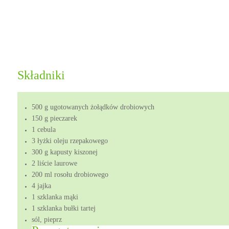
Składniki
500 g ugotowanych żołądków drobiowych
150 g pieczarek
1 cebula
3 łyżki oleju rzepakowego
300 g kapusty kiszonej
2 liście laurowe
200 ml rosołu drobiowego
4 jajka
1 szklanka mąki
1 szklanka bułki tartej
sól, pieprz