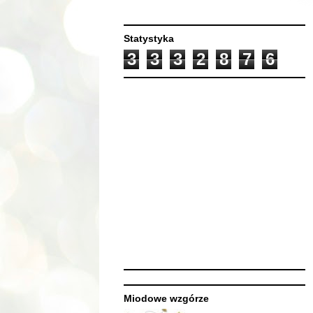
Statystyka
3
3
3
2
8
7
6
Miodowe wzgórze