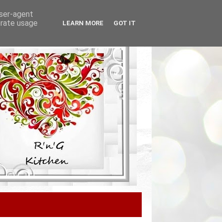
user-agent
erate usage
LEARN MORE
GOT IT