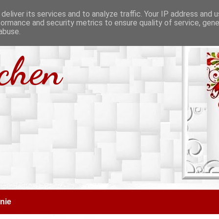
deliver its services and to analyze traffic. Your IP address and 
formance and security metrics to ensure quality of service, gen
abuse.
tchen
nie