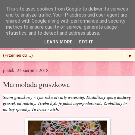
This site uses cookies from Google to deliver its services
and to analyze traffic. Your IP address and user-agent are
shared with Google along with performance and security
metrics to ensure quality of service, generate usage
R'n'G Kitchen
statistics, and to detect and address abuse.
LEARN MORE
GOT IT
▼
piątek, 24 sierpnia 2018
Marmolada gruszkowa
Sezon gruszkowy w tym roku otwarty wcześniej. Dostaliśmy sporą dostawę
gruszek od rodziny. Trzeba było je jakoś zagospodarować. Zrobiliśmy to
na trzy sposoby. To trzeci z nich.