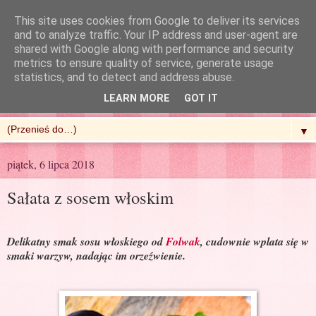
This site uses cookies from Google to deliver its services
and to analyze traffic. Your IP address and user-agent are
shared with Google along with performance and security
metrics to ensure quality of service, generate usage
R'n'G Kitchen
statistics, and to detect and address abuse.
LEARN MORE
GOT IT
▼
piątek, 6 lipca 2018
Sałata z sosem włoskim
Delikatny smak sosu włoskiego od
Folwak
, cudownie wplata się w
smaki warzyw, nadając im orzeźwienie.