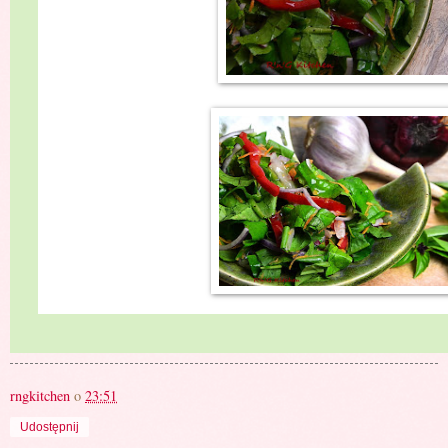
rngkitchen
o
23:51
Udostępnij