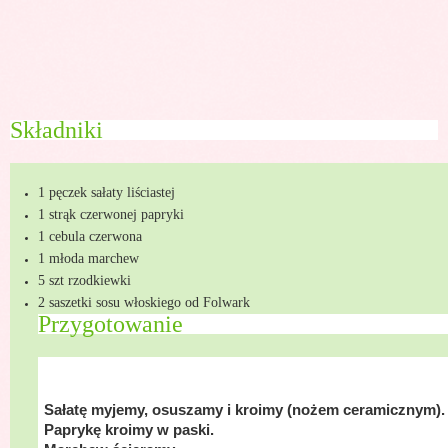
Składniki
1 pęczek sałaty liściastej
1 strąk czerwonej papryki
1 cebula czerwona
1 młoda marchew
5 szt rzodkiewki
2 saszetki sosu włoskiego od Folwark
Przygotowanie
Sałatę myjemy, osuszamy i kroimy (nożem ceramicznym).
Paprykę kroimy w paski.