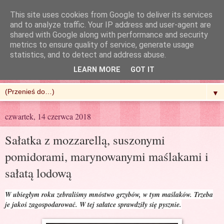
This site uses cookies from Google to deliver its services
and to analyze traffic. Your IP address and user-agent are
shared with Google along with performance and security
metrics to ensure quality of service, generate usage
R'n'G Kitchen
statistics, and to detect and address abuse.
LEARN MORE
GOT IT
▼
czwartek, 14 czerwca 2018
Sałatka z mozzarellą, suszonymi
pomidorami, marynowanymi maślakami i
sałatą lodową
W ubiegłym roku zebraliśmy mnóstwo grzybów, w tym maślaków. Trzeba
je jakoś zagospodarować. W tej sałatce sprawdziły się pysznie.