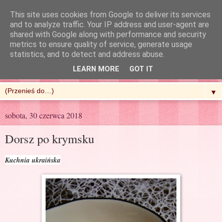
This site uses cookies from Google to deliver its services
and to analyze traffic. Your IP address and user-agent are
shared with Google along with performance and security
metrics to ensure quality of service, generate usage
R'n'G Kitchen
statistics, and to detect and address abuse.
LEARN MORE
GOT IT
▼
sobota, 30 czerwca 2018
Dorsz po krymsku
Kuchnia ukraińska