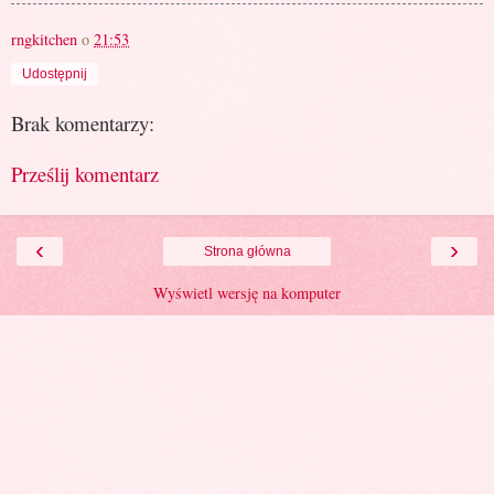
rngkitchen
o
21:53
Udostępnij
Brak komentarzy:
Prześlij komentarz
‹
›
Strona główna
Wyświetl wersję na komputer