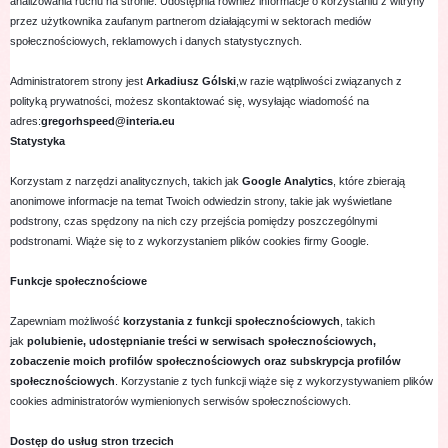
analizowania ruchu na stronie. Udostępnia również informacje o korzystaniu z witryny
przez użytkownika zaufanym partnerom działającymi w sektorach mediów
społecznościowych, reklamowych i danych statystycznych.
Administratorem strony jest
Arkadiusz Gólski
,w razie wątpliwości związanych z
polityką prywatności, możesz skontaktować się, wysyłając wiadomość na
adres:
gregorhspeed@interia.eu
Statystyka
Korzystam z narzędzi analitycznych, takich jak
Google Analytics
, które zbierają
anonimowe informacje na temat Twoich odwiedzin strony, takie jak wyświetlane
podstrony, czas spędzony na nich czy przejścia pomiędzy poszczególnymi
podstronami. Wiąże się to z wykorzystaniem plików cookies firmy Google.
Funkcje społecznościowe
Zapewniam możliwość
korzystania z funkcji społecznościowych
, takich
jak
polubienie, udostępnianie treści w serwisach społecznościowych,
zobaczenie moich profilów społecznościowych oraz subskrypcja profilów
społecznościowych
. Korzystanie z tych funkcji wiąże się z wykorzystywaniem plików
cookies administratorów wymienionych serwisów społecznościowych.
Dostęp do usług stron trzecich