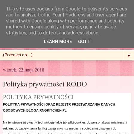
This site uses cookies from Google to deliver its services
and to analyze traffic. Your IP address and user-agent are
shared with Google along with performance and security
metrics to ensure quality of service, generate usage
R'n'G Kitchen
statistics, and to detect and address abuse.
LEARN MORE
GOT IT
▼
wtorek, 22 maja 2018
Polityka prywatności RODO
POLITYKA PRYWATNOŚCI
POLITYKA PRYWATNOŚCI ORAZ REJESTR PRZETWARZANIA DANYCH
OSOBOWYCH BLOGA RNGKITCHEN.PL
Na tej stronie używamy technologie takie jak pliki cookies do personalizowania treści i
reklam, do zapewniania funkcji związanych z mediami społecznościowymi i do