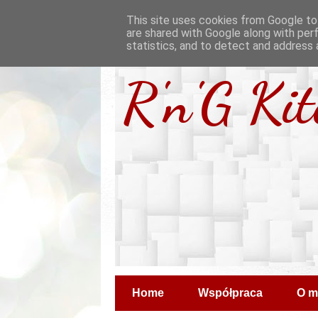
This site uses cookies from Google to 
are shared with Google along with per
statistics, and to detect and address 
R'n'G Ki
Home
Współpraca
O m