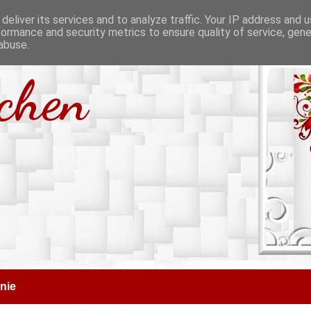
deliver its services and to analyze traffic. Your IP address and 
formance and security metrics to ensure quality of service, gen
abuse.
tchen
nie