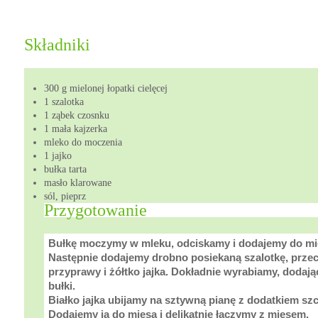
Składniki
300 g mielonej łopatki cielęcej
1 szalotka
1 ząbek czosnku
1 mała kajzerka
mleko do moczenia
1 jajko
bułka tarta
masło klarowane
sól, pieprz
Przygotowanie
Bułkę moczymy w mleku, odciskamy i dodajemy do mi
Następnie dodajemy drobno posiekaną szalotkę, przec
przyprawy i żółtko jajka. Dokładnie wyrabiamy, dodaj
bułki.
Białko jajka ubijamy na sztywną pianę z dodatkiem szc
Dodajemy ją do mięsa i delikatnie łączymy z mięsem.