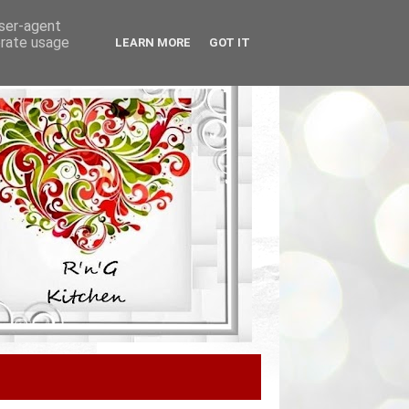
user-agent
erate usage
LEARN MORE
GOT IT