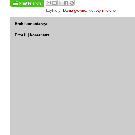
Etykiety:
Dania główne
,
Kotlety mielone
Brak komentarzy:
Prześlij komentarz