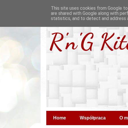
This site uses cookies from Google to 
are shared with Google along with per
statistics, and to detect and address 
R'n'G Ki
Home
Współpraca
O m