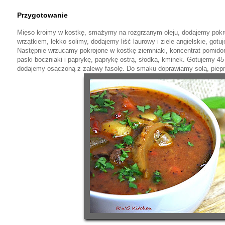
Przygotowanie
Mięso kroimy w kostkę, smażymy na rozgrzanym oleju, dodajemy pokro
wrzątkiem, lekko solimy, dodajemy liść laurowy i ziele angielskie, gotu
Następnie wrzucamy pokrojone w kostkę ziemniaki, koncentrat pomidoro
paski boczniaki i paprykę, paprykę ostrą, słodką, kminek. Gotujemy 4
dodajemy osączoną z zalewy fasolę. Do smaku doprawiamy solą, piep