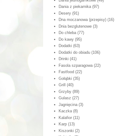
Dania jednogarnkowe
(49)
Dania z piekarnika
(97)
Desery
(91)
Dna moczanowa (przepisy)
(16)
Dnia bezglutenowe
(3)
Do chleba
(77)
Do kawy
(95)
Dodatki
(63)
Dodatki do obiadu
(106)
Drinki
(41)
Fasola szparagowa
(22)
Fastfood
(22)
Gołąbki
(35)
Grill
(40)
Grzyby
(89)
Gulasz
(27)
Jagnięcina
(3)
Kaczka
(8)
Kalafior
(11)
Karp
(13)
Kiszonki
(2)