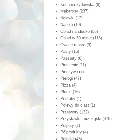
Kuchnia żydowska
(8)
Makarony
(237)
Nalewki
(12)
Napoje
(19)
Obiad na słodko
(56)
Obiad w 30 minut
(115)
Owoce morza
(9)
Pasty
(15)
Pasztety
(8)
Pieczenie
(11)
Pieczywo
(7)
Pierogi
(47)
Pizza
(4)
Placki
(16)
Podroby
(1)
Polewy do ciast
(1)
Przetwory
(132)
Przystawki i przekąski
(475)
Pulpety
(1)
Półprodukty
(4)
Roladki
(46)