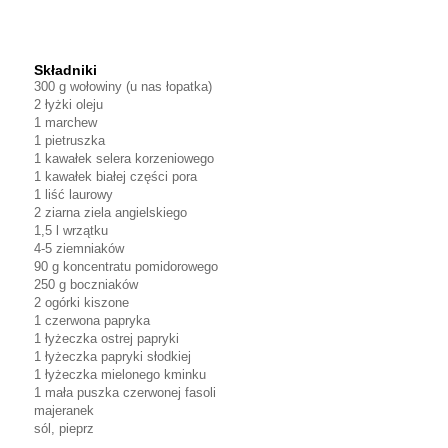
Składniki
300 g wołowiny (u nas łopatka)
2 łyżki oleju
1 marchew
1 pietruszka
1 kawałek selera korzeniowego
1 kawałek białej części pora
1 liść laurowy
2 ziarna ziela angielskiego
1,5 l wrzątku
4-5 ziemniaków
90 g koncentratu pomidorowego
250 g boczniaków
2 ogórki kiszone
1 czerwona papryka
1 łyżeczka ostrej papryki
1 łyżeczka papryki słodkiej
1 łyżeczka mielonego kminku
1 mała puszka czerwonej fasoli
majeranek
sól, pieprz