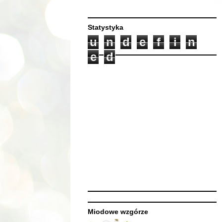
Statystyka
u
n
d
e
f
i
n
e
d
Miodowe wzgórze