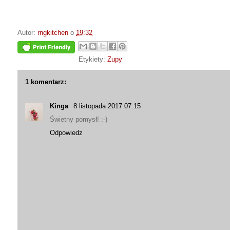
Autor:
rngkitchen
o
19:32
Etykiety:
Zupy
1 komentarz:
Kinga
8 listopada 2017 07:15
Świetny pomysł! :-)
Odpowiedz