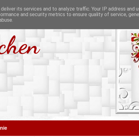
deliver its services and to analyze traffic. Your IP address and 
formance and security metrics to ensure quality of service, gen
abuse.
tchen
nie