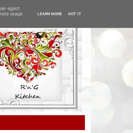
user-agent
erate usage
LEARN MORE
GOT IT