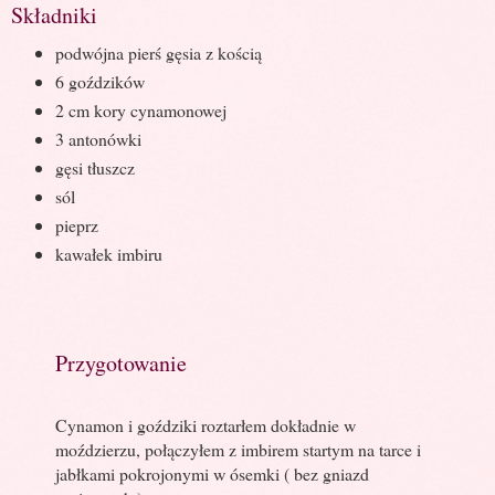
Składniki
podwójna pierś gęsia z kością
6 goździków
2 cm kory cynamonowej
3 antonówki
gęsi tłuszcz
sól
pieprz
kawałek imbiru
Przygotowanie
Cynamon i goździki roztarłem dokładnie w
moździerzu, połączyłem z imbirem startym na tarce i
jabłkami pokrojonymi w ósemki ( bez gniazd