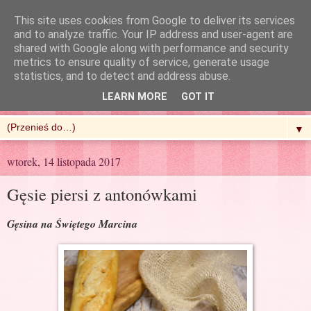
This site uses cookies from Google to deliver its services
and to analyze traffic. Your IP address and user-agent are
shared with Google along with performance and security
metrics to ensure quality of service, generate usage
R'n'G Kitchen
statistics, and to detect and address abuse.
LEARN MORE
GOT IT
▼
wtorek, 14 listopada 2017
Gęsie piersi z antonówkami
Gęsina na Świętego Marcina