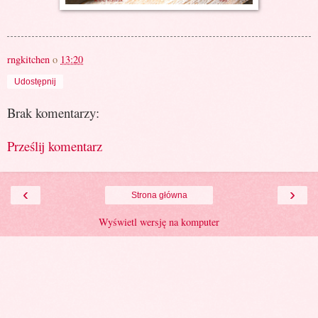
rngkitchen
o
13:20
Udostępnij
Brak komentarzy:
Prześlij komentarz
‹
›
Strona główna
Wyświetl wersję na komputer