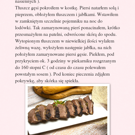
nasiennych ).
Tłuszcz gęsi pokroiłem w kostkę. Piersi natarłem solą i
pieprzem, obłożyłem tłuszczem i jabłkami. Wstawiłem
w zamkniętym szczelnie pojemniku na noc do
lodówki. Tak zamarynowaną pierś ponacinałem, krótko
przesmażyłem na patelni, odwrócone skórą do spodu.
Wytopionym tłuszczem w niewielkiej ilości wylałem
żeliwną wazę, wyłożyłem następnie jabłka, na nich
położyłem zamarynowane piersi gęsie. Piekłem, pod
przykryciem ok. 3 godziny w piekarniku rozgrzanym
do 160 stopni C ( od czasu do czasu polewałem
powstałym sosem ). Pod koniec pieczenia zdjąłem
pokrywkę, aby skórka się spiekła.