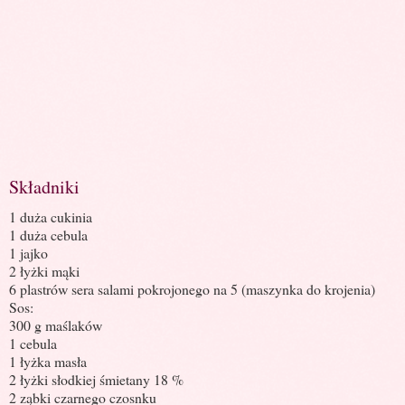
Składniki
1 duża cukinia
1 duża cebula
1 jajko
2 łyżki mąki
6 plastrów sera salami pokrojonego na 5 (maszynka do krojenia)
Sos:
300 g maślaków
1 cebula
1 łyżka masła
2 łyżki słodkiej śmietany 18 %
2 ząbki czarnego czosnku