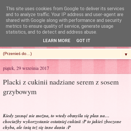
This site uses cookies from Google to deliver its services
and to analyze traffic. Your IP address and user-agent are
shared with Google along with performance and security
metrics to ensure quality of service, generate usage
R'n'G Kitchen
statistics, and to detect and address abuse.
LEARN MORE
GOT IT
▼
piątek, 29 września 2017
Placki z cukinii nadziane serem z sosem
grzybowym
Kiedy zasnąć nie można, to wtedy obmyśla się plan na…
chociażby wykorzystanie ostatniej cukinii :P to jakieś zboczone
chyba, ale śnią też się inne dania :P