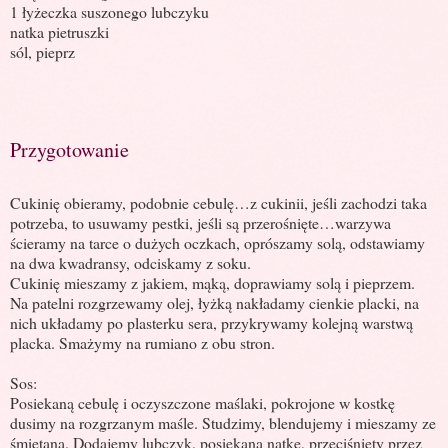
1 łyżeczka suszonego lubczyku
natka pietruszki
sól, pieprz
Przygotowanie
Cukinię obieramy, podobnie cebulę…z cukinii, jeśli zachodzi taka
potrzeba, to usuwamy pestki, jeśli są przerośnięte…warzywa
ścieramy na tarce o dużych oczkach, oprószamy solą, odstawiamy
na dwa kwadransy, odciskamy z soku.
Cukinię mieszamy z jakiem, mąką, doprawiamy solą i pieprzem.
Na patelni rozgrzewamy olej, łyżką nakładamy cienkie placki, na
nich układamy po plasterku sera, przykrywamy kolejną warstwą
placka. Smażymy na rumiano z obu stron.
Sos:
Posiekaną cebulę i oczyszczone maślaki, pokrojone w kostkę
dusimy na rozgrzanym maśle. Studzimy, blendujemy i mieszamy ze
śmietaną. Dodajemy lubczyk, posiekaną natkę, przeciśnięty przez