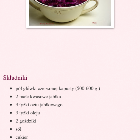
Składniki
pół główki czerwonej kapusty (500-600 g )
2 małe kwasowe jabłka
3 łyżki octu jabłkowego
3 łyżki oleju
2 goździki
sól
cukier