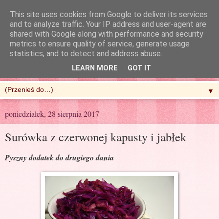
This site uses cookies from Google to deliver its services
and to analyze traffic. Your IP address and user-agent are
shared with Google along with performance and security
metrics to ensure quality of service, generate usage
R'n'G Kitchen
statistics, and to detect and address abuse.
LEARN MORE
GOT IT
▼
poniedziałek, 28 sierpnia 2017
Surówka z czerwonej kapusty i jabłek
Pyszny dodatek do drugiego dania