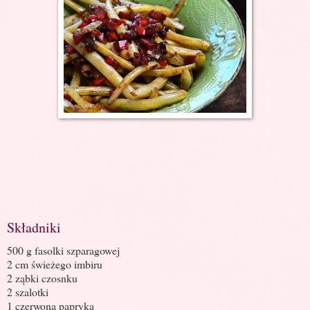
Składniki
500 g fasolki szparagowej
2 cm świeżego imbiru
2 ząbki czosnku
2 szalotki
1 czerwona papryka