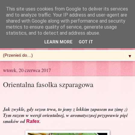
This site uses cookies from Google to deliver its services
and to analyze traffic. Your IP address and user-agent are
shared with Google along with performance and security
metrics to ensure quality of service, generate usage
R'n'G Kitchen
statistics, and to detect and address abuse.
LEARN MORE
GOT IT
▼
wtorek, 20 czerwca 2017
Orientalna fasolka szparagowa
Jak zwykle, gdy sezon trwa, to jemy z lekkim zapasem na zimę ;)
Tym razem w wersji orientalnej, w aromatycznej przyprawie pięć
smaków od
.
Rafex