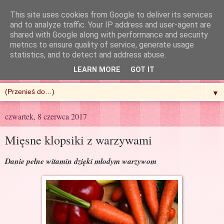
This site uses cookies from Google to deliver its services
and to analyze traffic. Your IP address and user-agent are
shared with Google along with performance and security
metrics to ensure quality of service, generate usage
R'n'G Kitchen
statistics, and to detect and address abuse.
LEARN MORE
GOT IT
▼
czwartek, 8 czerwca 2017
Mięsne klopsiki z warzywami
Danie pełne witamin dzięki młodym warzywom