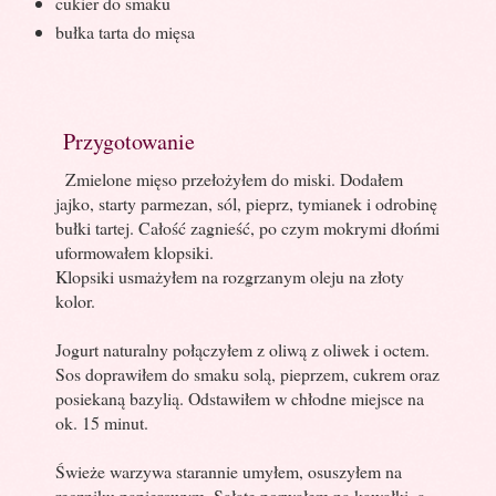
cukier do smaku
bułka tarta do mięsa
Przygotowanie
Zmielone mięso przełożyłem do miski. Dodałem
jajko, starty parmezan, sól, pieprz, tymianek i odrobinę
bułki tartej. Całość zagnieść, po czym mokrymi dłońmi
uformowałem klopsiki.
Klopsiki usmażyłem na rozgrzanym oleju na złoty
kolor.
Jogurt naturalny połączyłem z oliwą z oliwek i octem.
Sos doprawiłem do smaku solą, pieprzem, cukrem oraz
posiekaną bazylią. Odstawiłem w chłodne miejsce na
ok. 15 minut.
Świeże warzywa starannie umyłem, osuszyłem na
ręczniku papierowym. Sałatę porwałem na kawałki, a