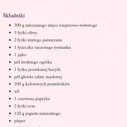
Składniki
300 g mieszanego mięsa wieprzowo-wołowego
3 łyżki oliwy
2 łyżki startego parmezanu
1 łyżeczka suszonego tymianku
1 jajko
pół średniego ogórka
1 łyżka posiekanej bazylii
pół główki sałaty masłowej
100 g kolorowych pomidorków
sól
1 czerwona papryka
2 łyżki octu
120 g jogurtu naturalnego
pieprz