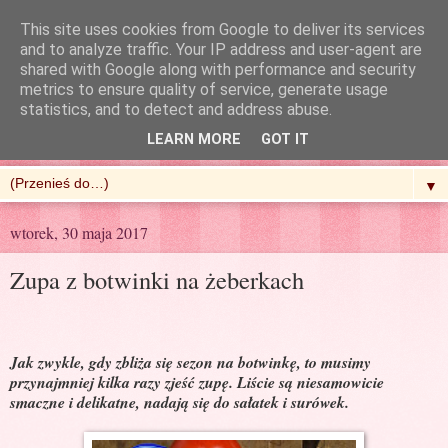
This site uses cookies from Google to deliver its services
and to analyze traffic. Your IP address and user-agent are
shared with Google along with performance and security
metrics to ensure quality of service, generate usage
R'n'G Kitchen
statistics, and to detect and address abuse.
LEARN MORE
GOT IT
▼
wtorek, 30 maja 2017
Zupa z botwinki na żeberkach
Jak zwykle, gdy zbliża się sezon na botwinkę, to musimy
przynajmniej kilka razy zjeść zupę. Liście są niesamowicie
smaczne i delikatne, nadają się do sałatek i surówek.