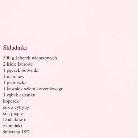
Składniki
500 g żeberek wieprzowych
2 liście laurowe
1 pęczek botwinki
1 marchew
1 pietruszka
1 kawałek selera korzeniowego
1 ząbek czosnku
koperek
sok z cytryny
sól, pieprz
Dodatkowo:
ziemniaki
śmietana 18%