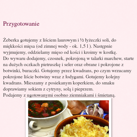
Przygotowanie
Żeberka gotujemy z liściem laurowym i ½ łyżeczki soli, do
miękkości mięsa (od zimnej wody - ok. 1,5 l ). Następnie
wyjmujemy, oddzielamy mięso od kości i kroimy w kostkę.
Do wywaru dodajemy, czosnek, pokrojoną w talarki marchew, starte
na dużych oczkach pietruszkę i seler oraz obrane i pokrojone z
botwinki, buraczki. Gotujemy przez kwadrans, po czym wrzucamy
pokrojone liście botwiny wraz z łodygami. Gotujemy kolejny
kwadrans. Mieszamy z posiekanym koperkiem, do smaku
doprawiamy sokiem z cytryny, solą i pieprzem.
Podajemy z ugotowanymi osobno ziemniakami i śmietaną.