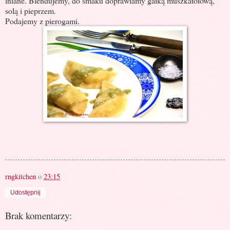
lniane. Blendujemy, do smaku doprawiamy gałką muszkatołową,
solą i pieprzem.
Podajemy z pierogami.
rngkitchen
o
23:15
Udostępnij
Brak komentarzy: