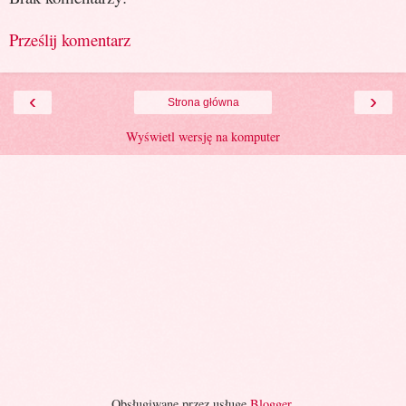
Prześlij komentarz
‹
›
Strona główna
Wyświetl wersję na komputer
Obsługiwane przez usługę
Blogger
.