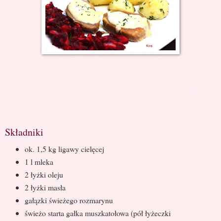
Składniki
ok. 1,5 kg ligawy cielęcej
1 l mleka
2 łyżki oleju
2 łyżki masła
gałązki świeżego rozmarynu
świeżo starta gałka muszkatołowa (pół łyżeczki