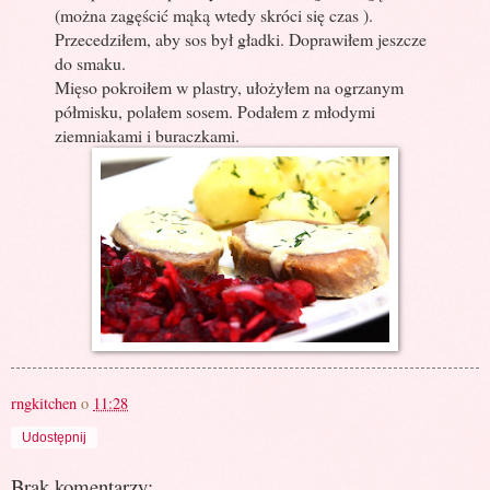
(można zagęścić mąką wtedy skróci się czas ).
Przecedziłem, aby sos był gładki. Doprawiłem jeszcze
do smaku.
Mięso pokroiłem w plastry, ułożyłem na ogrzanym
półmisku, polałem sosem. Podałem z młodymi
ziemniakami i buraczkami.
rngkitchen
o
11:28
Udostępnij
Brak komentarzy: