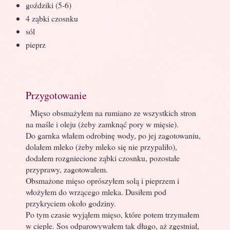
goździki (5-6)
4 ząbki czosnku
sól
pieprz
Przygotowanie
Mięso obsmażyłem na rumiano ze wszystkich stron
na maśle i oleju (żeby zamknąć pory w mięsie).
Do garnka wlałem odrobinę wody, po jej zagotowaniu,
dolałem mleko (żeby mleko się nie przypaliło),
dodałem rozgniecione ząbki czosnku, pozostałe
przyprawy, zagotowałem.
Obsmażone mięso oprószyłem solą i pieprzem i
włożyłem do wrzącego mleka. Dusiłem pod
przykryciem około godziny.
Po tym czasie wyjąłem mięso, które potem trzymałem
w cieple. Sos odparowywałem tak długo, aż zgęstniał,