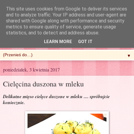
This site uses cookies from Google to deliver its services
and to analyze traffic. Your IP address and user-agent are
shared with Google along with performance and security
metrics to ensure quality of service, generate usage
R'n'G Kitchen
statistics, and to detect and address abuse.
LEARN MORE
GOT IT
▼
poniedziałek, 3 kwietnia 2017
Cielęcina duszona w mleku
Delikatne mięso cielęce duszone w mleku .... spróbujcie
koniecznie.