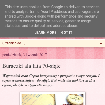
This site uses cookies from Google to deliver its services
and to analyze traffic. Your IP address and user-agent are
shared with Google along with performance and security
metrics to ensure quality of service, generate usage
R'n'G Kitchen
statistics, and to detect and address abuse.
LEARN MORE
GOT IT
▼
poniedziałek, 3 kwietnia 2017
Buraczki ala lata 70-siąte
Wspomnień czar. Często korzystamy z przepisów z tego zeszytu. I
często wykorzystujemy do zdjęć. Być może dla niektórych zbyt
często, ale tyle sentymentu mamy...