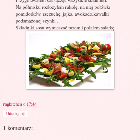
Na półmisku rozłożyłem rukolę, na niej połówki
pomidorków, rzeżuchę, jajka, awokado,kawałki
podsmażonej szynki .
Składniki sosu wymieszać razem i polałem sałatkę.
rngkitchen
o
17:44
Udostępnij
1 komentarz: