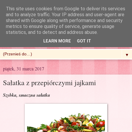
This site uses cookies from Google to deliver its services
and to analyze traffic. Your IP address and user-agent are
shared with Google along with performance and security
metrics to ensure quality of service, generate usage
R'n'G Kitchen
statistics, and to detect and address abuse.
LEARN MORE
GOT IT
▼
piątek, 31 marca 2017
Sałatka z przepiórczymi jajkami
Szybka, smaczna sałatka