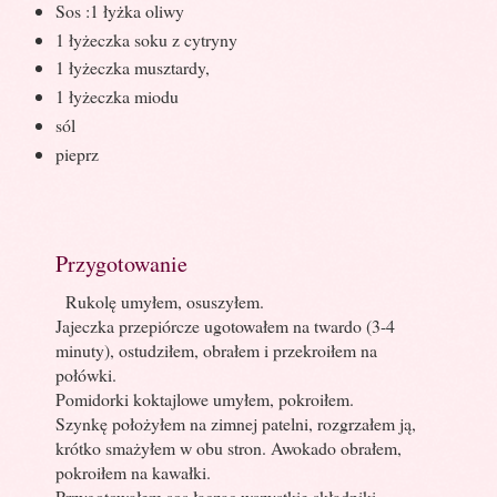
Sos :1 łyżka oliwy
1 łyżeczka soku z cytryny
1 łyżeczka musztardy,
1 łyżeczka miodu
sól
pieprz
Przygotowanie
Rukolę umyłem, osuszyłem.
Jajeczka przepiórcze ugotowałem na twardo (3-4
minuty), ostudziłem, obrałem i przekroiłem na
połówki.
Pomidorki koktajlowe umyłem, pokroiłem.
Szynkę położyłem na zimnej patelni, rozgrzałem ją,
krótko smażyłem w obu stron. Awokado obrałem,
pokroiłem na kawałki.
Przygotowałem sos łącząc wszystkie składniki.