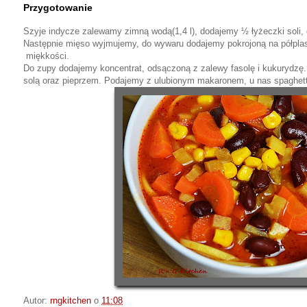
Przygotowanie
Szyje indycze zalewamy zimną wodą(1,4 l), dodajemy ½ łyżeczki soli
Następnie mięso wyjmujemy, do wywaru dodajemy pokrojoną na półplast
miękkości.
Do zupy dodajemy koncentrat, odsączoną z zalewy fasolę i kukurydzę.
solą oraz pieprzem. Podajemy z ulubionym makaronem, u nas spaghetti
Autor:
rngkitchen
o
11:08