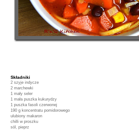
Składniki
2 szyje indycze
2 marchewki
1 mały seler
1 mała puszka kukurydzy
1 puszka fasoli czerwonej
190 g koncentratu pomidorowego
ulubiony makaron
chilli w proszku
sól, pieprz