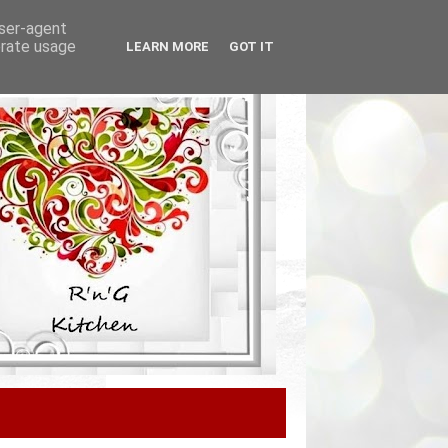
user-agent
erate usage
LEARN MORE
GOT IT