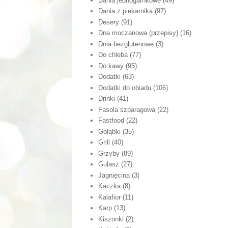
Dania jednogarnkowe
(49)
Dania z piekarnika
(97)
Desery
(91)
Dna moczanowa (przepisy)
(16)
Dnia bezglutenowe
(3)
Do chleba
(77)
Do kawy
(95)
Dodatki
(63)
Dodatki do obiadu
(106)
Drinki
(41)
Fasola szparagowa
(22)
Fastfood
(22)
Gołąbki
(35)
Grill
(40)
Grzyby
(89)
Gulasz
(27)
Jagnięcina
(3)
Kaczka
(8)
Kalafior
(11)
Karp
(13)
Kiszonki
(2)