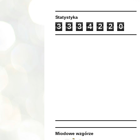
Statystyka
3
3
3
4
2
2
0
Miodowe wzgórze