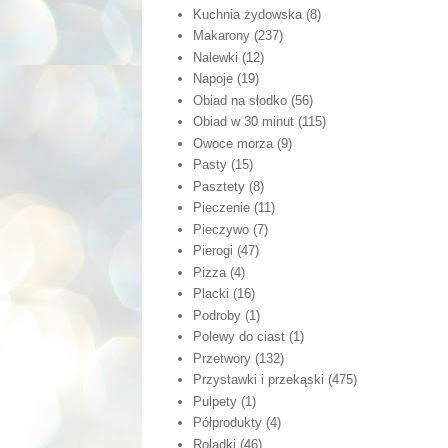
Kuchnia żydowska
(8)
Makarony
(237)
Nalewki
(12)
Napoje
(19)
Obiad na słodko
(56)
Obiad w 30 minut
(115)
Owoce morza
(9)
Pasty
(15)
Pasztety
(8)
Pieczenie
(11)
Pieczywo
(7)
Pierogi
(47)
Pizza
(4)
Placki
(16)
Podroby
(1)
Polewy do ciast
(1)
Przetwory
(132)
Przystawki i przekąski
(475)
Pulpety
(1)
Półprodukty
(4)
Roladki
(46)