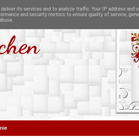
deliver its services and to analyze traffic. Your IP address and 
formance and security metrics to ensure quality of service, gen
abuse.
tchen
nie