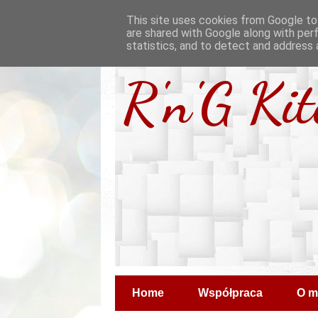
This site uses cookies from Google to 
are shared with Google along with per
statistics, and to detect and address 
R'n'G Ki
Home
Współpraca
O m