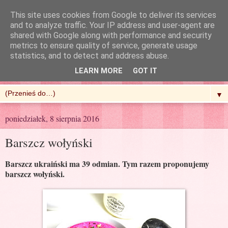
This site uses cookies from Google to deliver its services
and to analyze traffic. Your IP address and user-agent are
shared with Google along with performance and security
metrics to ensure quality of service, generate usage
R'n'G Kitchen
statistics, and to detect and address abuse.
LEARN MORE
GOT IT
▼
poniedziałek, 8 sierpnia 2016
Barszcz wołyński
Barszcz ukraiński ma 39 odmian. Tym razem proponujemy
barszcz wołyński.