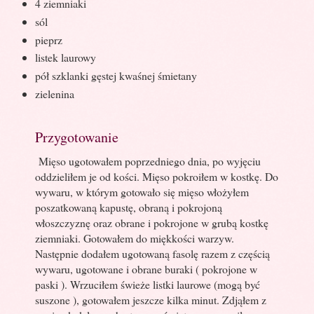
4 ziemniaki
sól
pieprz
listek laurowy
pół szklanki gęstej kwaśnej śmietany
zielenina
Przygotowanie
Mięso ugotowałem poprzedniego dnia, po wyjęciu
oddzieliłem je od kości. Mięso pokroiłem w kostkę. Do
wywaru, w którym gotowało się mięso włożyłem
poszatkowaną kapustę, obraną i pokrojoną
włoszczyznę oraz obrane i pokrojone w grubą kostkę
ziemniaki. Gotowałem do miękkości warzyw.
Następnie dodałem ugotowaną fasolę razem z częścią
wywaru, ugotowane i obrane buraki ( pokrojone w
paski ). Wrzuciłem świeże listki laurowe (mogą być
suszone ), gotowałem jeszcze kilka minut. Zdjąłem z