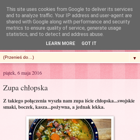
This site uses cookies from Google to deliver its services
and to analyze traffic. Your IP address and user-agent are
shared with Google along with performance and security
metrics to ensure quality of service, generate usage
R'n'G Kitchen
statistics, and to detect and address abuse.
LEARN MORE
GOT IT
▼
piątek, 6 maja 2016
Zupa chłopska
Z takiego połączenia wyszła nam zupa iście chłopska...swojskie
smaki, boczek, kasza...pożywna, a jednak lekka.