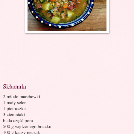
Składniki
2 młode marchewki
1 mały seler
1 pietruszka
3 ziemniaki
biała część pora
500 g wędzonego boczku
100 g kaszy pęczak