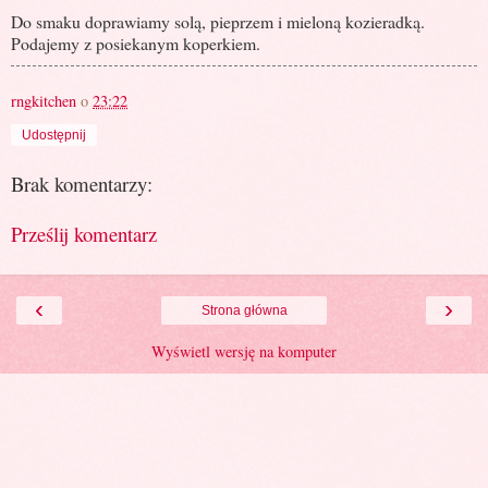
Do smaku doprawiamy solą, pieprzem i mieloną kozieradką.
Podajemy z posiekanym koperkiem.
rngkitchen
o
23:22
Udostępnij
Brak komentarzy:
Prześlij komentarz
‹
›
Strona główna
Wyświetl wersję na komputer