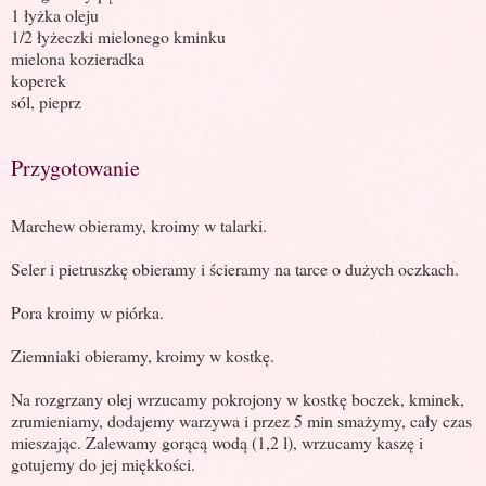
1 łyżka oleju
1/2 łyżeczki mielonego kminku
mielona kozieradka
koperek
sól, pieprz
Przygotowanie
Marchew obieramy, kroimy w talarki.
Seler i pietruszkę obieramy i ścieramy na tarce o dużych oczkach.
Pora kroimy w piórka.
Ziemniaki obieramy, kroimy w kostkę.
Na rozgrzany olej wrzucamy pokrojony w kostkę boczek, kminek,
zrumieniamy, dodajemy warzywa i przez 5 min smażymy, cały czas
mieszając. Zalewamy gorącą wodą (1,2 l), wrzucamy kaszę i
gotujemy do jej miękkości.