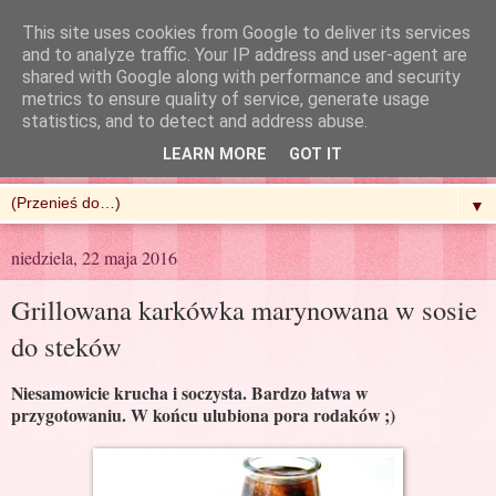
This site uses cookies from Google to deliver its services
and to analyze traffic. Your IP address and user-agent are
shared with Google along with performance and security
metrics to ensure quality of service, generate usage
R'n'G Kitchen
statistics, and to detect and address abuse.
LEARN MORE
GOT IT
▼
niedziela, 22 maja 2016
Grillowana karkówka marynowana w sosie
do steków
Niesamowicie krucha i soczysta. Bardzo łatwa w
przygotowaniu. W końcu ulubiona pora rodaków ;)