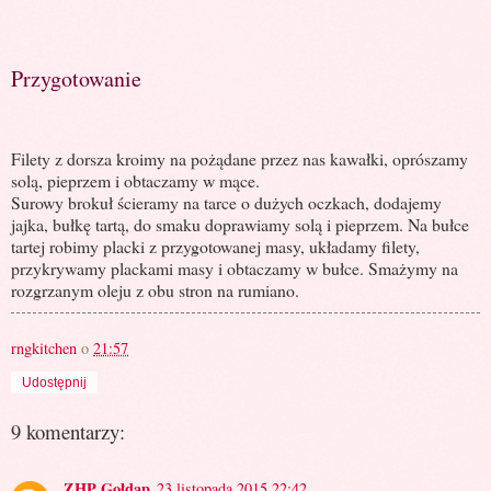
Przygotowanie
Filety z dorsza kroimy na pożądane przez nas kawałki, oprószamy
solą, pieprzem i obtaczamy w mące.
Surowy brokuł ścieramy na tarce o dużych oczkach, dodajemy
jajka, bułkę tartą, do smaku doprawiamy solą i pieprzem. Na bułce
tartej robimy placki z przygotowanej masy, układamy filety,
przykrywamy plackami masy i obtaczamy w bułce. Smażymy na
rozgrzanym oleju z obu stron na rumiano.
rngkitchen
o
21:57
Udostępnij
9 komentarzy:
ZHP Gołdap
23 listopada 2015 22:42