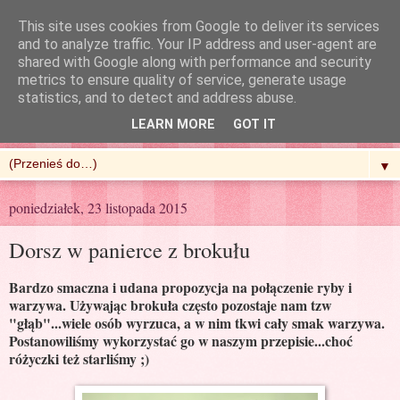
This site uses cookies from Google to deliver its services
and to analyze traffic. Your IP address and user-agent are
shared with Google along with performance and security
metrics to ensure quality of service, generate usage
R'n'G Kitchen
statistics, and to detect and address abuse.
LEARN MORE
GOT IT
▼
poniedziałek, 23 listopada 2015
Dorsz w panierce z brokułu
Bardzo smaczna i udana propozycja na połączenie ryby i
warzywa. Używając brokuła często pozostaje nam tzw
"głąb"...wiele osób wyrzuca, a w nim tkwi cały smak warzywa.
Postanowiliśmy wykorzystać go w naszym przepisie...choć
różyczki też starliśmy ;)