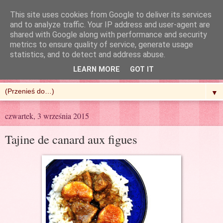
This site uses cookies from Google to deliver its services
and to analyze traffic. Your IP address and user-agent are
shared with Google along with performance and security
metrics to ensure quality of service, generate usage
R'n'G Kitchen
statistics, and to detect and address abuse.
LEARN MORE
GOT IT
▼
czwartek, 3 września 2015
Tajine de canard aux figues