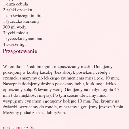
1 duża cebula
2 ząbki czosnku
1 cm świeżego imbiru
1 łyżeczka kurkumy
300 ml wody
3 łyżki miodu
1 łyżeczka cynamonu
4 świeże figi
Przygotowanie
W rondlu na średnim ogniu rozpuszczamy masło. Dodajemy
pokrojoną w kostkę kaczkę (bez skóry), posiekaną cebulę i
czosnek, smażymy do lekkiego zrumienienia mięsa (ok. 10 min).
Następnie dodajemy drobno posiekany imbir, kurkumę i lekko
oprószamy solą. Wlewamy wodę. Gotujemy na małym ogniu 45
min ( do miękkości mięsa). Po tym czasie wlewamy miód,
wsypujemy cynamon i gotujemy kolejne 10 min. Figi kroimy na
ćwiartki, wrzucamy do rondla, mieszamy i gotujemy jeszcze 5 min.
Możemy podać z kaszą lub ryżem.
rngkitchen
o
08:04