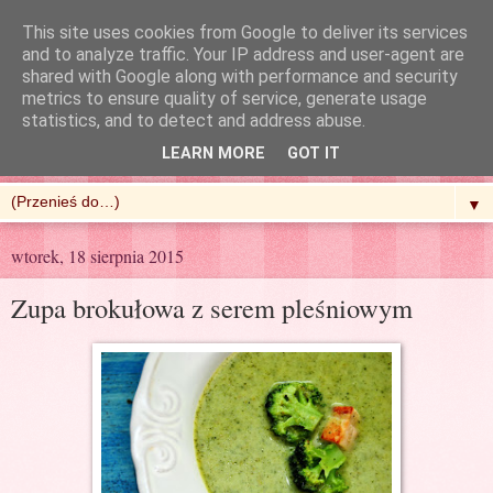
This site uses cookies from Google to deliver its services
and to analyze traffic. Your IP address and user-agent are
shared with Google along with performance and security
metrics to ensure quality of service, generate usage
R'n'G Kitchen
statistics, and to detect and address abuse.
LEARN MORE
GOT IT
▼
wtorek, 18 sierpnia 2015
Zupa brokułowa z serem pleśniowym