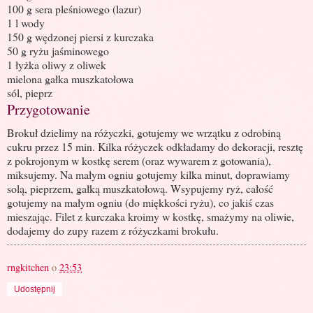
100 g sera pleśniowego (lazur)
1 l wody
150 g wędzonej piersi z kurczaka
50 g ryżu jaśminowego
1 łyżka oliwy z oliwek
mielona gałka muszkatołowa
sól, pieprz
Przygotowanie
Brokuł dzielimy na różyczki, gotujemy we wrzątku z odrobiną
cukru przez 15 min. Kilka różyczek odkładamy do dekoracji, resztę
z pokrojonym w kostkę serem (oraz wywarem z gotowania),
miksujemy. Na małym ogniu gotujemy kilka minut, doprawiamy
solą, pieprzem, gałką muszkatołową. Wsypujemy ryż, całość
gotujemy na małym ogniu (do miękkości ryżu), co jakiś czas
mieszając. Filet z kurczaka kroimy w kostkę, smażymy na oliwie,
dodajemy do zupy razem z różyczkami brokułu.
rngkitchen
o
23:53
Udostępnij