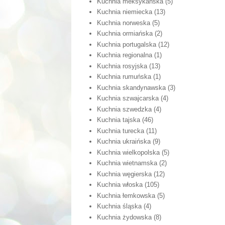
Kuchnia meksykańska
(5)
Kuchnia niemiecka
(13)
Kuchnia norweska
(5)
Kuchnia ormiańska
(2)
Kuchnia portugalska
(12)
Kuchnia regionalna
(1)
Kuchnia rosyjska
(13)
Kuchnia rumuńska
(1)
Kuchnia skandynawska
(3)
Kuchnia szwajcarska
(4)
Kuchnia szwedzka
(4)
Kuchnia tajska
(46)
Kuchnia turecka
(11)
Kuchnia ukraińska
(9)
Kuchnia wielkopolska
(5)
Kuchnia wietnamska
(2)
Kuchnia węgierska
(12)
Kuchnia włoska
(105)
Kuchnia łemkowska
(5)
Kuchnia śląska
(4)
Kuchnia żydowska
(8)