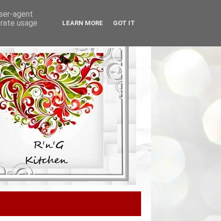
user-agent
erate usage
LEARN MORE
GOT IT