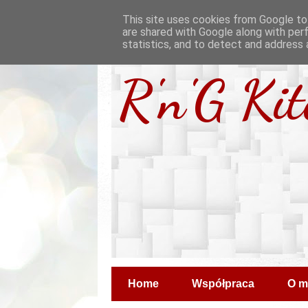
This site uses cookies from Google to 
are shared with Google along with per
statistics, and to detect and address 
R'n'G Ki
Home
Współpraca
O m