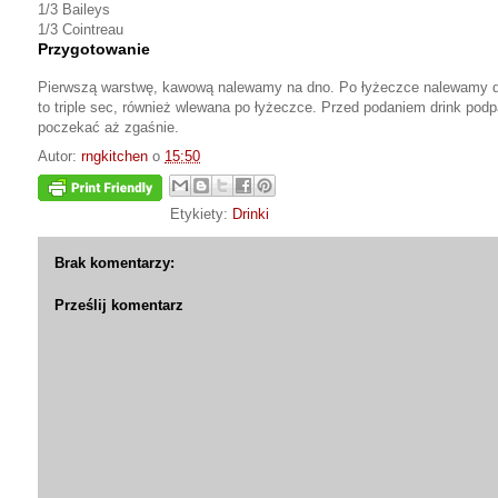
1/3 Baileys
1/3 Cointreau
Przygotowanie
Pierwszą warstwę, kawową nalewamy na dno. Po łyżeczce nalewamy dru
to triple sec, również wlewana po łyżeczce. Przed podaniem drink po
poczekać aż zgaśnie.
Autor:
rngkitchen
o
15:50
Etykiety:
Drinki
Brak komentarzy:
Prześlij komentarz