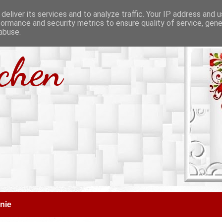
deliver its services and to analyze traffic. Your IP address and 
formance and security metrics to ensure quality of service, gen
abuse.
tchen
nie