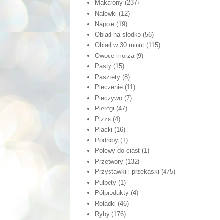
Makarony
(237)
Nalewki
(12)
Napoje
(19)
Obiad na słodko
(56)
Obiad w 30 minut
(115)
Owoce morza
(9)
Pasty
(15)
Pasztety
(8)
Pieczenie
(11)
Pieczywo
(7)
Pierogi
(47)
Pizza
(4)
Placki
(16)
Podroby
(1)
Polewy do ciast
(1)
Przetwory
(132)
Przystawki i przekąski
(475)
Pulpety
(1)
Półprodukty
(4)
Roladki
(46)
Ryby
(176)