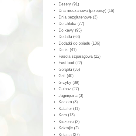
Desery
(91)
Dna moczanowa (przepisy)
(16)
Dnia bezglutenowe
(3)
Do chleba
(77)
Do kawy
(95)
Dodatki
(63)
Dodatki do obiadu
(106)
Drinki
(41)
Fasola szparagowa
(22)
Fastfood
(22)
Gołąbki
(35)
Grill
(40)
Grzyby
(89)
Gulasz
(27)
Jagnięcina
(3)
Kaczka
(8)
Kalafior
(11)
Karp
(13)
Kiszonki
(2)
Koktajle
(2)
Kolacja
(37)