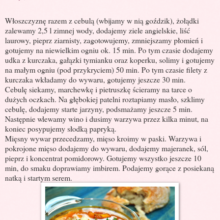
Włoszczyznę razem z cebulą (wbijamy w nią goździk), żołądki
zalewamy 2,5 l zimnej wody, dodajemy ziele angielskie, liść
laurowy, pieprz ziarnisty, zagotowujemy, zmniejszamy płomień i
gotujemy na niewielkim ogniu ok. 15 min. Po tym czasie dodajemy
udka z kurczaka, gałązki tymianku oraz koperku, solimy i gotujemy
na małym ogniu (pod przykryciem) 50 min. Po tym czasie filety z
kurczaka wkładamy do wywaru, gotujemy jeszcze 30 min.
Cebulę siekamy, marchewkę i pietruszkę ścieramy na tarce o
dużych oczkach. Na głębokiej patelni roztapiamy masło, szklimy
cebulę, dodajemy starte jarzyny, podsmażamy jeszcze 5 min.
Następnie wlewamy wino i dusimy warzywa przez kilka minut, na
koniec posypujemy słodką papryką.
Mięsny wywar przecedzamy, mięso kroimy w paski. Warzywa i
pokrojone mięso dodajemy do wywaru, dodajemy majeranek, sól,
pieprz i koncentrat pomidorowy. Gotujemy wszystko jeszcze 10
min, do smaku doprawiamy imbirem. Podajemy gorące z posiekaną
natką i startym serem.