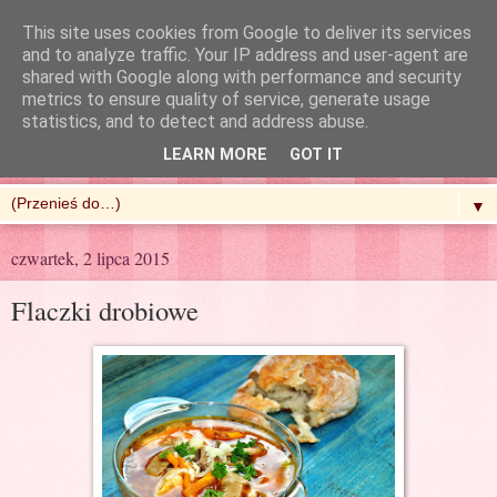
This site uses cookies from Google to deliver its services
and to analyze traffic. Your IP address and user-agent are
shared with Google along with performance and security
metrics to ensure quality of service, generate usage
R'n'G Kitchen
statistics, and to detect and address abuse.
LEARN MORE
GOT IT
▼
czwartek, 2 lipca 2015
Flaczki drobiowe