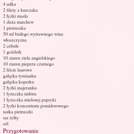
4 udka
2 filety z kurczaka
2 łyżki masła
1 duża marchew
1 pietruszka
50 ml białego wytrawnego wina
włoszczyzna
2 cebule
1 goździk
10 ziaren ziela angielskiego
10 ziaren pieprzu czarnego
2 liście laurowe
gałązka tymianku
gałązka koperku
2 łyżki majeranku
1 łyżeczka imbiru
1 łyżeczka mielonej papryki
2 łyżki koncentratu pomidorowego
natka pietruszki
ser żółty
sól
Przygotowanie