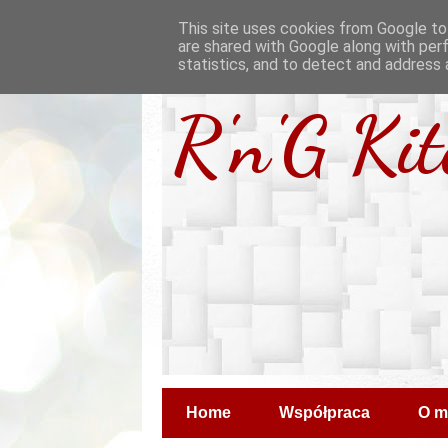
This site uses cookies from Google to 
are shared with Google along with per
statistics, and to detect and address 
R'n'G Ki
Home
Współpraca
O m