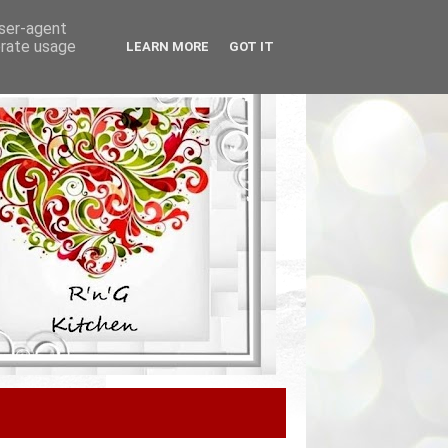
user-agent
erate usage
LEARN MORE
GOT IT