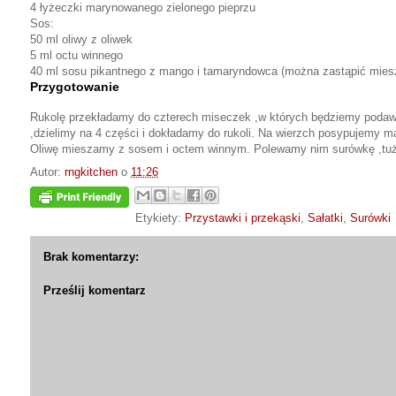
4 łyżeczki marynowanego zielonego pieprzu
Sos:
50 ml oliwy z oliwek
5 ml octu winnego
40 ml sosu pikantnego z mango i tamaryndowca (można zastąpić miesza
Przygotowanie
Rukolę przekładamy do czterech miseczek ,w których będziemy podawa
,dzielimy na 4 części i dokładamy do rukoli. Na wierzch posypujemy m
Oliwę mieszamy z sosem i octem winnym. Polewamy nim surówkę ,tu
Autor:
rngkitchen
o
11:26
Etykiety:
Przystawki i przekąski
,
Sałatki
,
Surówki
Brak komentarzy:
Prześlij komentarz