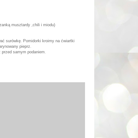
nką musztardy ,chili i miodu)
ć surówkę. Pomidorki kroimy na ćwiartki
arynowany pieprz.
ż przed samym podaniem.