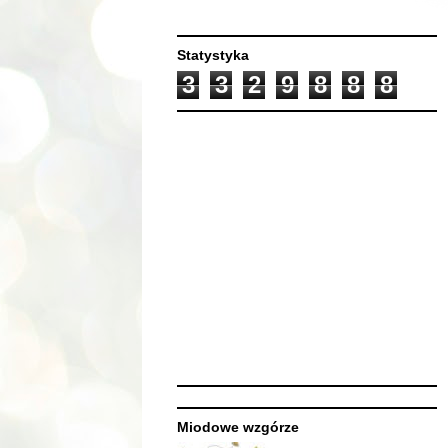
Statystyka
3
3
2
9
8
8
8
Miodowe wzgórze