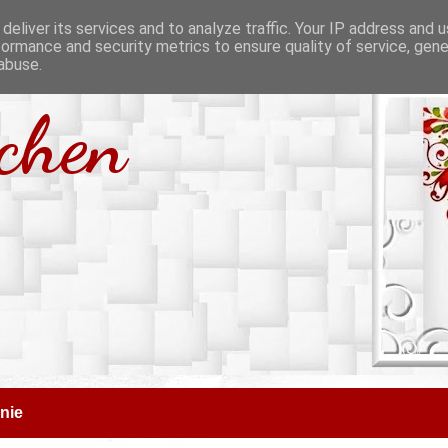
deliver its services and to analyze traffic. Your IP address and 
formance and security metrics to ensure quality of service, gen
abuse.
tchen
nie