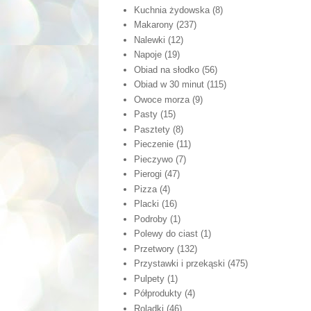
Kuchnia żydowska
(8)
Makarony
(237)
Nalewki
(12)
Napoje
(19)
Obiad na słodko
(56)
Obiad w 30 minut
(115)
Owoce morza
(9)
Pasty
(15)
Pasztety
(8)
Pieczenie
(11)
Pieczywo
(7)
Pierogi
(47)
Pizza
(4)
Placki
(16)
Podroby
(1)
Polewy do ciast
(1)
Przetwory
(132)
Przystawki i przekąski
(475)
Pulpety
(1)
Półprodukty
(4)
Roladki
(46)