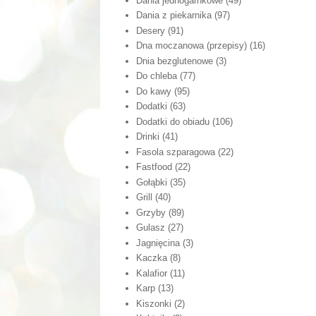
Dania jednogarnkowe
(49)
Dania z piekarnika
(97)
Desery
(91)
Dna moczanowa (przepisy)
(16)
Dnia bezglutenowe
(3)
Do chleba
(77)
Do kawy
(95)
Dodatki
(63)
Dodatki do obiadu
(106)
Drinki
(41)
Fasola szparagowa
(22)
Fastfood
(22)
Gołąbki
(35)
Grill
(40)
Grzyby
(89)
Gulasz
(27)
Jagnięcina
(3)
Kaczka
(8)
Kalafior
(11)
Karp
(13)
Kiszonki
(2)