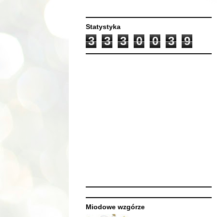
Statystyka
3
3
3
0
0
3
9
Miodowe wzgórze