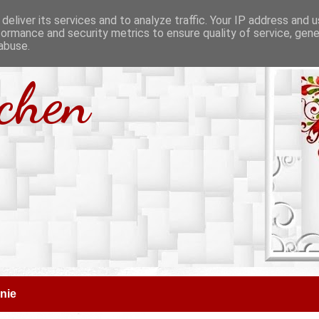
deliver its services and to analyze traffic. Your IP address and 
formance and security metrics to ensure quality of service, gen
abuse.
tchen
nie