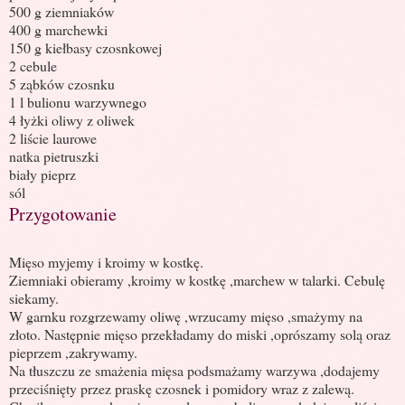
500 g ziemniaków
400 g marchewki
150 g kiełbasy czosnkowej
2 cebule
5 ząbków czosnku
1 l bulionu warzywnego
4 łyżki oliwy z oliwek
2 liście laurowe
natka pietruszki
biały pieprz
sól
Przygotowanie
Mięso myjemy i kroimy w kostkę.
Ziemniaki obieramy ,kroimy w kostkę ,marchew w talarki. Cebulę
siekamy.
W garnku rozgrzewamy oliwę ,wrzucamy mięso ,smażymy na
złoto. Następnie mięso przekładamy do miski ,oprószamy solą oraz
pieprzem ,zakrywamy.
Na tłuszczu ze smażenia mięsa podsmażamy warzywa ,dodajemy
przeciśnięty przez praskę czosnek i pomidory wraz z zalewą.