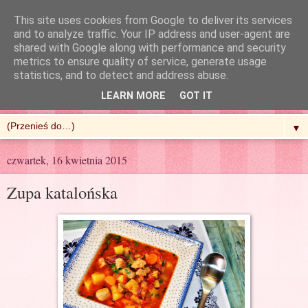
This site uses cookies from Google to deliver its services
and to analyze traffic. Your IP address and user-agent are
shared with Google along with performance and security
metrics to ensure quality of service, generate usage
R'n'G Kitchen
statistics, and to detect and address abuse.
LEARN MORE
GOT IT
▼
czwartek, 16 kwietnia 2015
Zupa katalońska