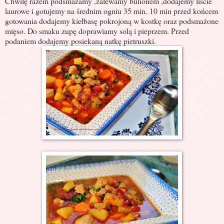
Chwilę razem podsmażamy ,zalewamy bulionem ,dodajemy liście
laurowe i gotujemy na średnim ogniu 35 min. 10 min przed końcem
gotowania dodajemy kiełbasę pokrojoną w kostkę oraz podsmażone
mięso. Do smaku zupę doprawiamy solą i pieprzem. Przed
podaniem dodajemy posiekaną natkę pietruszki.