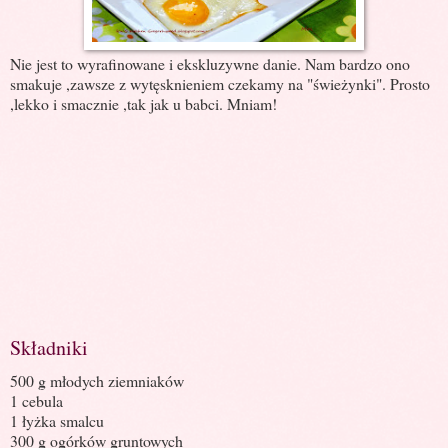
Nie jest to wyrafinowane i ekskluzywne danie. Nam bardzo ono
smakuje ,zawsze z wytęsknieniem czekamy na "świeżynki". Prosto
,lekko i smacznie ,tak jak u babci. Mniam!
Składniki
500 g młodych ziemniaków
1 cebula
1 łyżka smalcu
300 g ogórków gruntowych