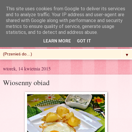
This site uses cookies from Google to deliver its services
and to analyze traffic. Your IP address and user-agent are
shared with Google along with performance and security
metrics to ensure quality of service, generate usage
R'n'G Kitchen
statistics, and to detect and address abuse.
LEARN MORE
GOT IT
▼
wtorek, 14 kwietnia 2015
Wiosenny obiad