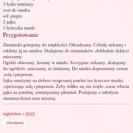
3 łyżki śmietany
ocet do smaku
sól ,pieprz
2 jajka
1 łyżeczka masła
Przygotowanie
Ziemniaki gotujemy do miękkości. Odcedzamy. Cebulę siekamy i
szklimy ją na smalcu. Dodajemy do ziemniaków ,dokładnie (lekko)
mieszamy.
Ogórki obieramy ,kroimy w talarki. Szczypior siekamy ,dodajemy
do ogórków ,mieszamy ze śmietaną. Do smaku doprawiamy octem
,solą i pieprzem.
Jajka smażymy na dobrze rozgrzanej patelni (na łyżeczce masła)
,oprószając solą i pieprzem. Żeby żółtko się nie ścięło ,zaraz wbiciu
jajka na patelnię ,zmniejszamy płomień. Podajemy z młodymi
ziemniaczkami oraz mizerią.
rngkitchen
o
10:43
Udostępnij