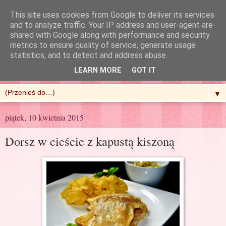
This site uses cookies from Google to deliver its services
and to analyze traffic. Your IP address and user-agent are
shared with Google along with performance and security
metrics to ensure quality of service, generate usage
R'n'G Kitchen
statistics, and to detect and address abuse.
LEARN MORE
GOT IT
▼
piątek, 10 kwietnia 2015
Dorsz w cieście z kapustą kiszoną