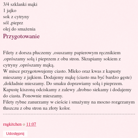
3/4 szklanki mąki
1 jajko
sok z cytryny
sól ,pieprz
olej do smażenia
Przygotowanie
Filety z dorsza płuczemy ,osuszamy papierowym ręcznikiem
,oprószamy solą i pieprzem z obu stron. Skrapiamy sokiem z
cytryny ,oprószamy mąką.
W misce przygotowujemy ciasto. Mleko oraz kwas z kapusty
mieszamy z jajkiem. Dodajemy mąkę (ciasto ma być bardzo gęste)
,dokładnie mieszamy. Do smaku doprawiamy solą i pieprzem.
Kapustę kiszoną odciskamy z zalewy ,drobno siekamy i dodajemy
do ciasta. Ponownie mieszamy.
Filety rybne zanurzamy w cieście i smażymy na mocno rozgrzanym
tłuszczu z obu stron na złoty kolor.
rngkitchen
o
11:07
Udostępnij