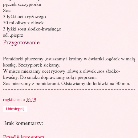
pęczek szczypiorku
Sos:
3 łyżki octu ryżowego
50 ml oliwy z oliwek
3 łyżki sosu słodko-kwaśnego
sól ,pieprz
Przygotowanie
Pomidorki płuczemy ,osuszamy i kroimy w ćwiartki ,ogórek w małą
kostkę. Szczypiorek siekamy.
W misce mieszamy ocet ryżowy ,oliwę z oliwek ,sos słodko-
kwaśny. Do smaku doprawiamy solą i pieprzem.
Sos mieszamy z pomidorami. Odstawiamy do lodówki na 30 min.
rngkitchen
o
16:19
Udostępnij
Brak komentarzy:
Prześlij komentarz