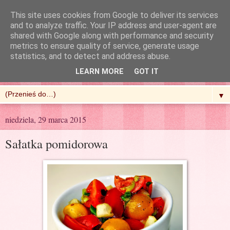
This site uses cookies from Google to deliver its services
and to analyze traffic. Your IP address and user-agent are
shared with Google along with performance and security
metrics to ensure quality of service, generate usage
R'n'G Kitchen
statistics, and to detect and address abuse.
LEARN MORE
GOT IT
▼
niedziela, 29 marca 2015
Sałatka pomidorowa