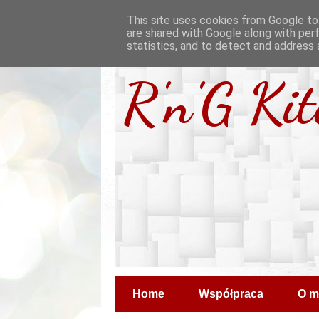
This site uses cookies from Google to 
are shared with Google along with per
statistics, and to detect and address 
R'n'G Ki
Home
Współpraca
O m