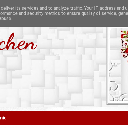
deliver its services and to analyze traffic. Your IP address and 
formance and security metrics to ensure quality of service, gen
abuse.
tchen
nie