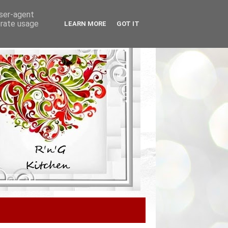
user-agent
erate usage
LEARN MORE
GOT IT