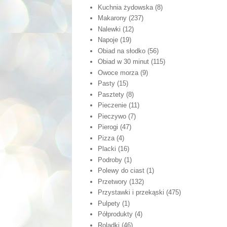
Kuchnia żydowska
(8)
Makarony
(237)
Nalewki
(12)
Napoje
(19)
Obiad na słodko
(56)
Obiad w 30 minut
(115)
Owoce morza
(9)
Pasty
(15)
Pasztety
(8)
Pieczenie
(11)
Pieczywo
(7)
Pierogi
(47)
Pizza
(4)
Placki
(16)
Podroby
(1)
Polewy do ciast
(1)
Przetwory
(132)
Przystawki i przekąski
(475)
Pulpety
(1)
Półprodukty
(4)
Roladki
(46)