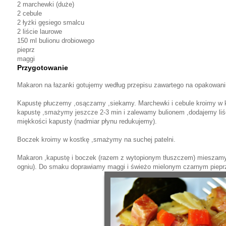
2 marchewki (duże)
2 cebule
2 łyżki gęsiego smalcu
2 liście laurowe
150 ml bulionu drobiowego
pieprz
maggi
Przygotowanie
Makaron na łazanki gotujemy według przepisu zawartego na opakowa
Kapustę płuczemy ,osączamy ,siekamy. Marchewki i cebule kroimy w
kapustę ,smażymy jeszcze 2-3 min i zalewamy bulionem ,dodajemy liś
miękkości kapusty (nadmiar płynu redukujemy).
Boczek kroimy w kostkę ,smażymy na suchej patelni.
Makaron ,kapustę i boczek (razem z wytopionym tłuszczem) mieszamy
ogniu). Do smaku doprawiamy maggi i świeżo mielonym czarnym piepr