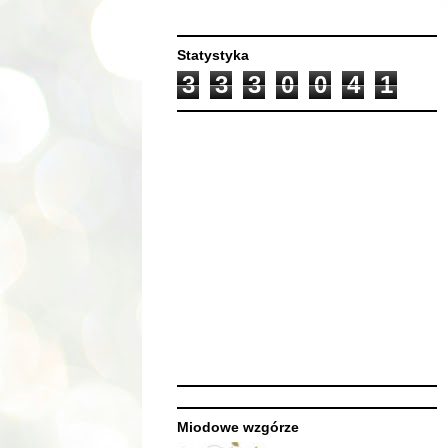
Statystyka
3
3
3
0
0
4
1
Miodowe wzgórze