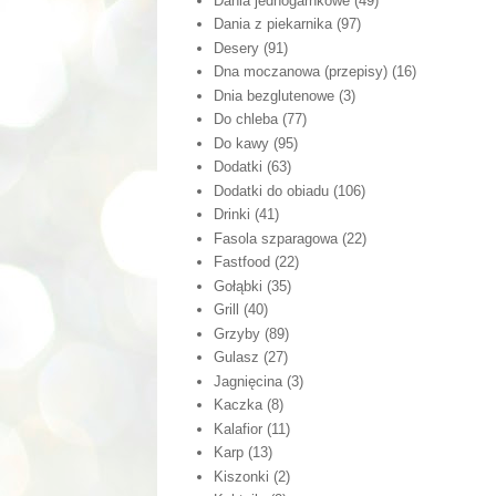
Dania jednogarnkowe
(49)
Dania z piekarnika
(97)
Desery
(91)
Dna moczanowa (przepisy)
(16)
Dnia bezglutenowe
(3)
Do chleba
(77)
Do kawy
(95)
Dodatki
(63)
Dodatki do obiadu
(106)
Drinki
(41)
Fasola szparagowa
(22)
Fastfood
(22)
Gołąbki
(35)
Grill
(40)
Grzyby
(89)
Gulasz
(27)
Jagnięcina
(3)
Kaczka
(8)
Kalafior
(11)
Karp
(13)
Kiszonki
(2)