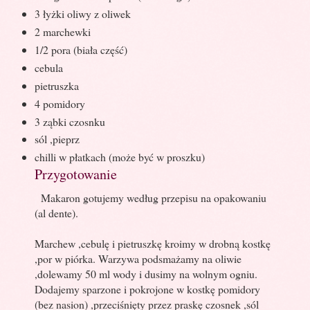
3 łyżki oliwy z oliwek
2 marchewki
1/2 pora (biała część)
cebula
pietruszka
4 pomidory
3 ząbki czosnku
sól ,pieprz
chilli w płatkach (może być w proszku)
Przygotowanie
Makaron gotujemy według przepisu na opakowaniu
(al dente).
Marchew ,cebulę i pietruszkę kroimy w drobną kostkę
,por w piórka. Warzywa podsmażamy na oliwie
,dolewamy 50 ml wody i dusimy na wolnym ogniu.
Dodajemy sparzone i pokrojone w kostkę pomidory
(bez nasion) ,przeciśnięty przez praskę czosnek ,sól