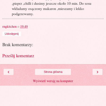
,pieprz ,chilli i dusimy jeszcze około 10 min. Do sosu
wkładamy osączony makaron ,mieszamy i lekko
podgrzewamy.
rngkitchen
o
19:49
Udostępnij
Brak komentarzy:
Prześlij komentarz
‹
›
Strona główna
Wyświetl wersję na komputer