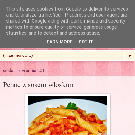
This site uses cookies from Google to deliver its services
and to analyze traffic. Your IP address and user-agent are
shared with Google along with performance and security
metrics to ensure quality of service, generate usage
R'n'G Kitchen
statistics, and to detect and address abuse.
LEARN MORE
GOT IT
▼
środa, 17 grudnia 2014
Penne z sosem włoskim